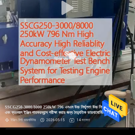
SSCG250-3000/8000 250kW 796 এনএম উচ্চ নির্ভুলতা উচ্চ নির্ভরযোগ্যতা
এবং ব্যয়বহুল ইঞ্জিন পারফরম্যান্স পরীক্ষা করার জন্য বৈদ্যুতিক ডায়নামোমিটার টেস্ট
বেঞ্চ সিস্টেম
ইঞ্জিন টেস্ট ডায়নামিটার
2026-05-15
14 মতামত