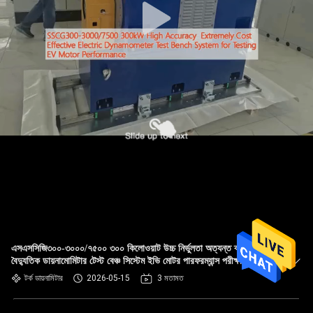
এসএসসিজি৩০০-৩০০০/৭৫০০ ৩০০ কিলোওয়াট উচ্চ নির্ভুলতা অত্যন্ত ব্যয় কার্যকর
বৈদ্যুতিক ডায়নামোমিটার টেস্ট বেঞ্চ সিস্টেম ইভি মোটর পারফরম্যান্স পরীক্ষা করার
জন্য
টর্ক ডায়নামিটার
2026-05-15
3 মতামত