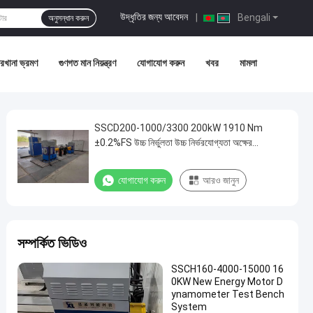
উদ্ধৃতির জন্য আবেদন
|
Bengali
অনুসন্ধান করুন
রখানা ভ্রমণ
গুণগত মান নিয়ন্ত্রণ
যোগাযোগ করুন
খবর
মামলা
SSCD200-1000/3300 200kW 1910 Nm
±0.2%FS উচ্চ নির্ভুলতা উচ্চ নির্ভরযোগ্যতা অক্ষের
পারফরম্যান্স পরীক্ষা করার জন্য বৈদ্যুতিক ডায়নামোমিটার টেস্ট
বেঞ্চ সিস্টেম
যোগাযোগ করুন
আরও জানুন
সম্পর্কিত ভিডিও
SSCH160-4000-15000 16
0KW New Energy Motor D
ynamometer Test Bench
System