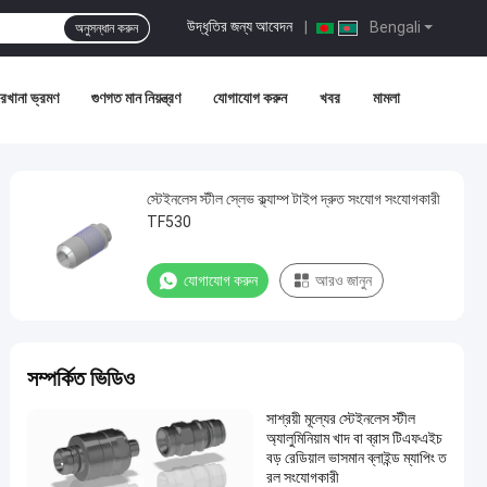
উদ্ধৃতির জন্য আবেদন
|
Bengali
অনুসন্ধান করুন
রখানা ভ্রমণ
গুণগত মান নিয়ন্ত্রণ
যোগাযোগ করুন
খবর
মামলা
স্টেইনলেস স্টীল স্লেভ ক্ল্যাম্প টাইপ দ্রুত সংযোগ সংযোগকারী
TF530
যোগাযোগ করুন
আরও জানুন
সম্পর্কিত ভিডিও
সাশ্রয়ী মূল্যের স্টেইনলেস স্টীল
অ্যালুমিনিয়াম খাদ বা ব্রাস টিএফএইচ
বড় রেডিয়াল ভাসমান ব্লাইন্ড ম্যাপিং ত
রল সংযোগকারী