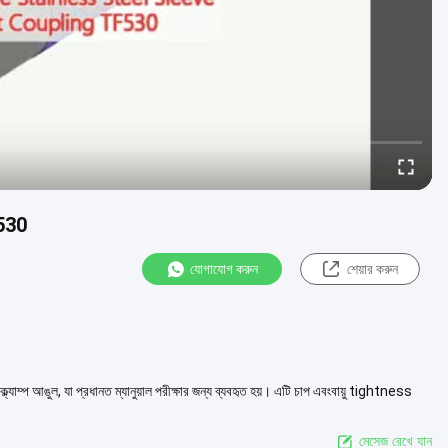
F530
যোগাযোগ করুন
শেয়ার করুন
াম্প আঙুল, যা প্রধানত ম্যানুয়াল পরীক্ষার জন্য ব্যবহৃত হয়। এটি চাপ এবংবায়ু tightness
মেসেজ রেখে যান