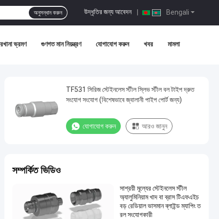
উদ্ধৃতির জন্য আবেদন
|
Bengali
অনুসন্ধান করুন
রখানা ভ্রমণ
গুণগত মান নিয়ন্ত্রণ
যোগাযোগ করুন
খবর
মামলা
TF531 সিরিজ স্টেইনলেস স্টীল স্লিভ স্টীল বল টাইপ দ্রুত
সংযোগ সংযোগ (বিশেষভাবে জ্বালানী পাইপ পোর্ট জন্য)
যোগাযোগ করুন
আরও জানুন
সম্পর্কিত ভিডিও
সাশ্রয়ী মূল্যের স্টেইনলেস স্টীল
অ্যালুমিনিয়াম খাদ বা ব্রাস টিএফএইচ
বড় রেডিয়াল ভাসমান ব্লাইন্ড ম্যাপিং ত
রল সংযোগকারী