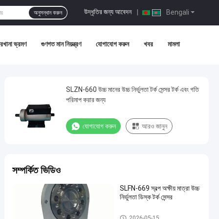
উদ্ধৃতির জন্য আবেদন
|
Bengali
অনুসন্ধান করুন
রখানা ভ্রমণ
গুণগত মান নিয়ন্ত্রণ
যোগাযোগ করুন
খবর
মামলা
SLZN-660 উচ্চ মানের উচ্চ নির্ভুলতা টর্ক সেন্সর টর্ক এবং গতি
পরিমাপ করার জন্য
যোগাযোগ করুন
আরও জানুন
সম্পর্কিত ভিডিও
SLFN-669 স্বল্প অক্ষীয় মাত্রা উচ্চ
নির্ভুলতা ডিস্ক টর্ক সেন্সর
ডিজিটাল টর্ক মিটার
2026-05-15