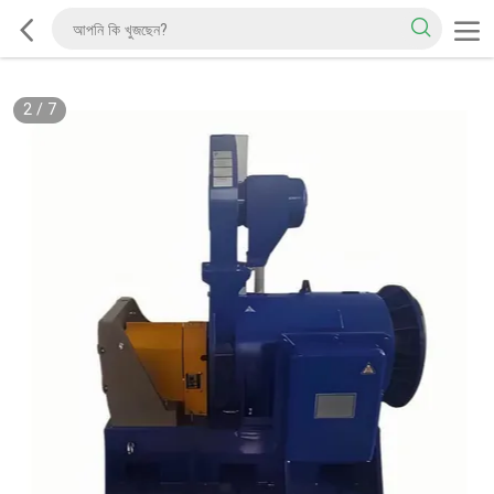
2
/
7