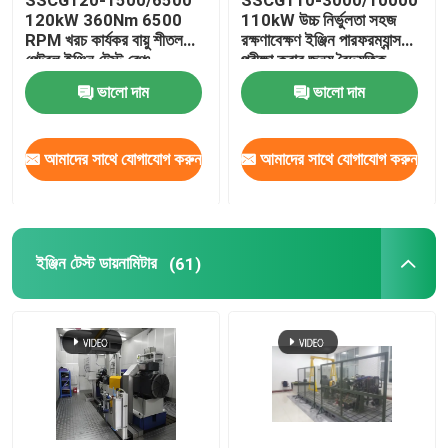
120kW 360Nm 6500
110kW উচ্চ নির্ভুলতা সহজ
RPM খরচ কার্যকর বায়ু শীতল
রক্ষণাবেক্ষণ ইঞ্জিন পারফরম্যান্স
পেট্রল ইঞ্জিন টেস্ট বেঞ্চ
পরীক্ষা করার জন্য বৈদ্যুতিক
ডায়নামোমিটার টেস্ট বেঞ্চ সিস্টেম
ভালো দাম
ভালো দাম
আমাদের সাথে যোগাযোগ করুন
আমাদের সাথে যোগাযোগ করুন
ইঞ্জিন টেস্ট ডায়নামিটার
(61)