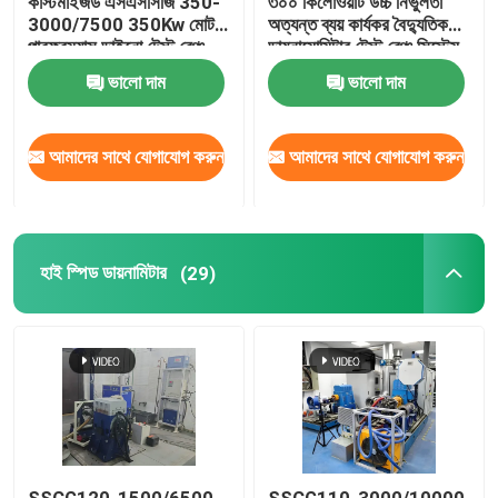
কাস্টমাইজড এসএসসিজি 350-
৩০০ কিলোওয়াট উচ্চ নির্ভুলতা
3000/7500 350Kw মোটর
অত্যন্ত ব্যয় কার্যকর বৈদ্যুতিক
পারফরম্যান্স ডাইনো টেস্ট বেঞ্চ
ডায়নামোমিটার টেস্ট বেঞ্চ সিস্টেম
ইভি মোটর পারফরম্যান্স পরীক্ষা
ভালো দাম
ভালো দাম
করার জন্য
আমাদের সাথে যোগাযোগ করুন
আমাদের সাথে যোগাযোগ করুন
হাই স্পিড ডায়নামিটার
(29)
SSCG120-1500/6500
SSCG110-3000/10000