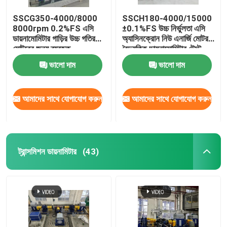
SSCG350-4000/8000
SSCH180-4000/15000
8000rpm 0.2%FS এসি
±0.1%FS উচ্চ নির্ভুলতা এসি
ডায়নামোমিটার গাড়ির উচ্চ গতির
অ্যাসিনক্রোন নিউ এনার্জি মোটর
মোটরের জন্য ব্যবহৃত
বৈদ্যুতিক ডায়নামোমিটার টেস্ট
বেঞ্চ
ভালো দাম
ভালো দাম
আমাদের সাথে যোগাযোগ করুন
আমাদের সাথে যোগাযোগ করুন
ট্রান্সমিশন ডায়নামিটার
(43)