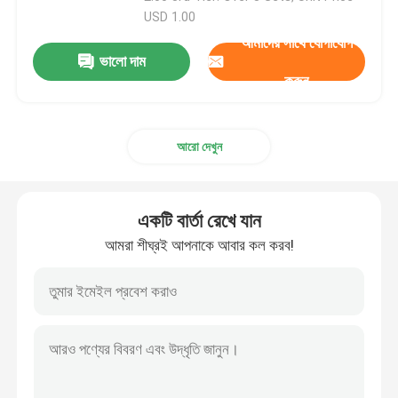
USD 1.00
আমাদের সাথে যোগাযোগ
ইঞ্জিন টেস্ট বেঞ্চ
ভালো দাম
করুন
উচ্চ নির্ভুলতা চাপ সংবেদক
আরো দেখুন
গিয়ারবক্স পরীক্ষা বেঞ্চ
পোর্টেবল ডেটা অধিগ্রহণ মডিউল
একটি বার্তা রেখে যান
আমরা শীঘ্রই আপনাকে আবার কল করব!
দ্রুত সংযোগ সংযোগ
বৈদ্যুতিক ড্রাইভ মোটর
এয়ার কন্ডিশনার বুস্ট করুন