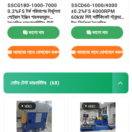
SSCG180-1000-7000
SSCD60-1000/4000
0.2%FS টর্ক পরিমাপের নির্ভুলতা
±0.2%FS 4000RPM
পেট্রোল ইঞ্জিন পারফরম্যান্স
60kW সিই সার্টিফিকেট স্ট্যান্ডার্ড
বৈদ্যুতিক ডায়নামোমিটার টেস্ট
উচ্চ নির্ভুলতা বৈদ্যুতিক
বেঞ্চ
ডায়নামোমিটার টেস্ট বেঞ্চ সিস্টেম
ভালো দাম
ভালো দাম
ডিজেল ইঞ্জিনের জন্য
আমাদের সাথে যোগাযোগ করুন
আমাদের সাথে যোগাযোগ করুন
মোটর টেস্ট ডায়নামিটার
(68)