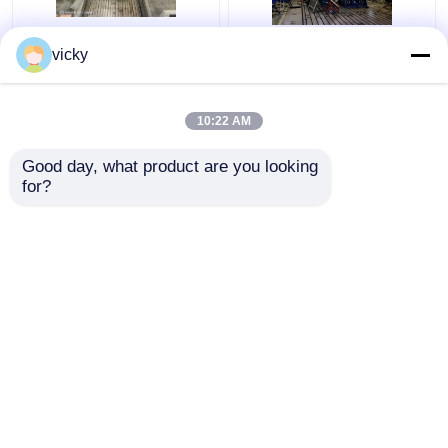
সিলং ইন্টেলিজেন্ট টেকনোলজি স্ব-
SSCD350-1800-4000
vicky
উত্পাদিত এসএসসিডি 300-
350kW স্বয়ংচালিত অ্যাক্সেল
1000/3300 অ্যাক্সেল
এবং ট্রান্সমিশন পরীক্ষার বৈদ্যুতিক
পারফরম্যান্স টেস্ট বেঞ্চ
ডায়নামোমিটার বেঞ্চ সিস্টেম
10:22 AM
ভালো দাম
ভালো দাম
Good day, what product are you looking 
for?
আমাদের সাথে যোগাযোগ করুন
আমাদের সাথে যোগাযোগ করুন
আরো দেখুন
বাড়ি
আমাদের সম্পর্কে
আমাদের সাথে যোগাযোগ করুন
Desktop Site
সাইট ম্যাপ
Privacy Policy