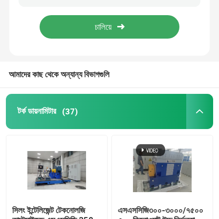
কুল্যান্ট কন্ডিশনিং মেশিন
এডি কারেন্ট ডায়নামিটার
আমাদের কাছ থেকে অন্যান্য বিভাগগুলি
জলবাহী ডায়নামোমিটার
টর্ক ডায়নামিটার
(37)
সিলং ইন্টেলিজেন্ট টেকনোলজি
এসএসসিজি৩০০-৩০০০/৭৫০০