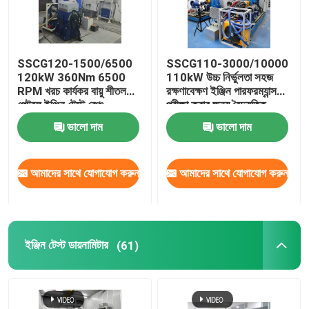
কুল্যান্ট কন্ডিশনিং মেশিন
SSCG120-1500/6500
SSCG110-3000/10000
এডি কারেন্ট ডায়নামিটার
120kW 360Nm 6500
110kW উচ্চ নির্ভুলতা সহজ
RPM খরচ কার্যকর বায়ু শীতল
রক্ষণাবেক্ষণ ইঞ্জিন পারফরম্যান্স
পেট্রল ইঞ্জিন টেস্ট বেঞ্চ
পরীক্ষা করার জন্য বৈদ্যুতিক
জলবাহী ডায়নামোমিটার
ডায়নামোমিটার টেস্ট বেঞ্চ সিস্টেম
ভালো দাম
ভালো দাম
আমাদের সাথে যোগাযোগ করুন
আমাদের সাথে যোগাযোগ করুন
ইঞ্জিন টেস্ট ডায়নামিটার
(61)