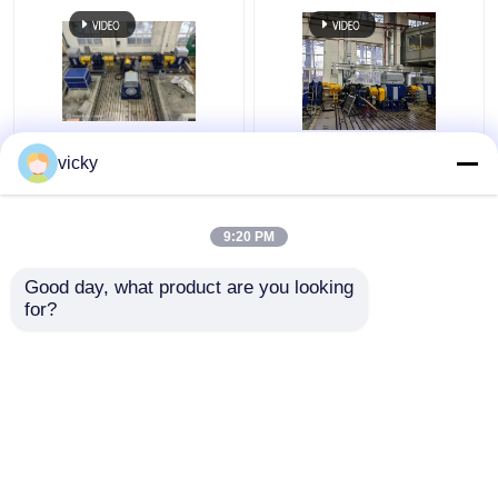
সিলং ইন্টেলিজেন্ট টেকনোলজি স্ব-
SSCD350-1800-4000
vicky
উত্পাদিত এসএসসিডি 300-
350kW স্বয়ংচালিত অ্যাক্সেল
1000/3300 অ্যাক্সেল
এবং ট্রান্সমিশন পরীক্ষার বৈদ্যুতিক
পারফরম্যান্স টেস্ট বেঞ্চ
ডায়নামোমিটার বেঞ্চ সিস্টেম
9:20 PM
ভালো দাম
ভালো দাম
Good day, what product are you looking 
for?
আমাদের সাথে যোগাযোগ করুন
আমাদের সাথে যোগাযোগ করুন
আরো দেখুন