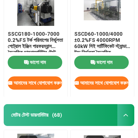
SSCG180-1000-7000
SSCD60-1000/4000
0.2%FS টর্ক পরিমাপের নির্ভুলতা
±0.2%FS 4000RPM
পেট্রোল ইঞ্জিন পারফরম্যান্স
60kW সিই সার্টিফিকেট স্ট্যান্ডার্ড
বৈদ্যুতিক ডায়নামোমিটার টেস্ট
উচ্চ নির্ভুলতা বৈদ্যুতিক
বেঞ্চ
ডায়নামোমিটার টেস্ট বেঞ্চ সিস্টেম
ভালো দাম
ভালো দাম
ডিজেল ইঞ্জিনের জন্য
আমাদের সাথে যোগাযোগ করুন
আমাদের সাথে যোগাযোগ করুন
মোটর টেস্ট ডায়নামিটার
(68)