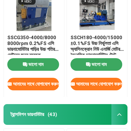
SSCG350-4000/8000
SSCH180-4000/15000
8000rpm 0.2%FS এসি
±0.1%FS উচ্চ নির্ভুলতা এসি
ডায়নামোমিটার গাড়ির উচ্চ গতির
অ্যাসিনক্রোন নিউ এনার্জি মোটর
মোটরের জন্য ব্যবহৃত
বৈদ্যুতিক ডায়নামোমিটার টেস্ট
বেঞ্চ
ভালো দাম
ভালো দাম
আমাদের সাথে যোগাযোগ করুন
আমাদের সাথে যোগাযোগ করুন
ট্রান্সমিশন ডায়নামিটার
(43)