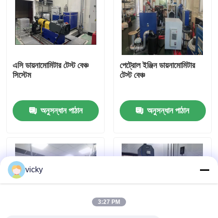
কারখানা ভ্রমণ
গুণগত মান নিয়ন্ত্রণ
এসি ডায়নামোমিটার টেস্ট বেঞ্চ
পেট্রোল ইঞ্জিন ডায়নামোমিটার
সিস্টেম
টেস্ট বেঞ্চ
যোগাযোগ করুন
অনুসন্ধান পাঠান
অনুসন্ধান পাঠান
খবর
মামলা
vicky
টর্ক ডায়নামিটার
3:27 PM
হাই স্পিড ডায়নামিটার