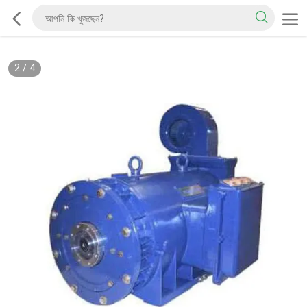
2
/
4