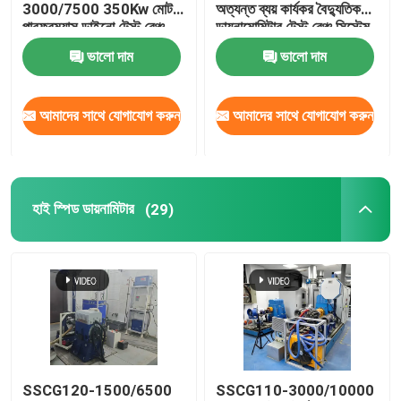
3000/7500 350Kw মোটর
অত্যন্ত ব্যয় কার্যকর বৈদ্যুতিক
পারফরম্যান্স ডাইনো টেস্ট বেঞ্চ
ডায়নামোমিটার টেস্ট বেঞ্চ সিস্টেম
ইভি মোটর পারফরম্যান্স পরীক্ষা
ভালো দাম
ভালো দাম
করার জন্য
আমাদের সাথে যোগাযোগ করুন
আমাদের সাথে যোগাযোগ করুন
হাই স্পিড ডায়নামিটার
(29)
SSCG120-1500/6500
SSCG110-3000/10000