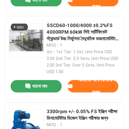
ভালো দাম
করুন
ইঞ্জিন টেস্ট বেঞ্চ
SSCD60-1000/4000 ±0.2%FS
4000RPM 60kW সিই সার্টিফিকেট
উচ্চ নির্ভুলতা চাপ সংবেদক
স্ট্যান্ডার্ড উচ্চ নির্ভুলতা বৈদ্যুতিক ডায়নামোমিটার
টেস্ট বেঞ্চ সিস্টেম ডিজেল ইঞ্জিনের জন্য
MOQ：1
গিয়ারবক্স পরীক্ষা বেঞ্চ
মূল্য：1st Tier: 1 Set, Unit Price USD
3.00 2nd Tier: 2-5 Sets, Unit Price USD
2.00 3rd Tier: Over 5 Sets, Unit Price
পোর্টেবল ডেটা অধিগ্রহণ মডিউল
USD 1.00
আমাদের সাথে যোগাযোগ
ভালো দাম
দ্রুত সংযোগ সংযোগ
করুন
বৈদ্যুতিক ড্রাইভ মোটর
3300rpm +/- 0.05% FS ইঞ্জিন পরীক্ষা
ডিনামোমিটার ডিজেল ইঞ্জিন পরীক্ষার জন্য
এয়ার কন্ডিশনার বুস্ট করুন
MOQ：1