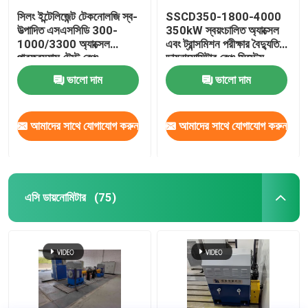
সিলং ইন্টেলিজেন্ট টেকনোলজি স্ব-
SSCD350-1800-4000
উত্পাদিত এসএসসিডি 300-
350kW স্বয়ংচালিত অ্যাক্সেল
1000/3300 অ্যাক্সেল
এবং ট্রান্সমিশন পরীক্ষার বৈদ্যুতিক
পারফরম্যান্স টেস্ট বেঞ্চ
ডায়নামোমিটার বেঞ্চ সিস্টেম
ভালো দাম
ভালো দাম
আমাদের সাথে যোগাযোগ করুন
আমাদের সাথে যোগাযোগ করুন
এসি ডায়নোমিটার
(75)