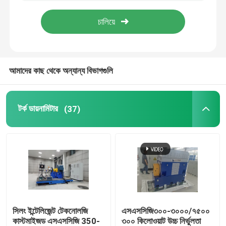
আমাদের কাছ থেকে অন্যান্য বিভাগগুলি
টর্ক ডায়নামিটার
(37)
সিলং ইন্টেলিজেন্ট টেকনোলজি
এসএসসিজি৩০০-৩০০০/৭৫০০
কাস্টমাইজড এসএসসিজি 350-
৩০০ কিলোওয়াট উচ্চ নির্ভুলতা