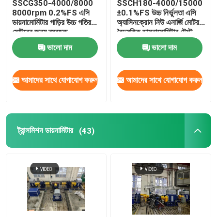
SSCG350-4000/8000
SSCH180-4000/15000
8000rpm 0.2%FS এসি
±0.1%FS উচ্চ নির্ভুলতা এসি
ডায়নামোমিটার গাড়ির উচ্চ গতির
অ্যাসিনক্রোন নিউ এনার্জি মোটর
মোটরের জন্য ব্যবহৃত
বৈদ্যুতিক ডায়নামোমিটার টেস্ট
বেঞ্চ
ভালো দাম
ভালো দাম
আমাদের সাথে যোগাযোগ করুন
আমাদের সাথে যোগাযোগ করুন
ট্রান্সমিশন ডায়নামিটার
(43)