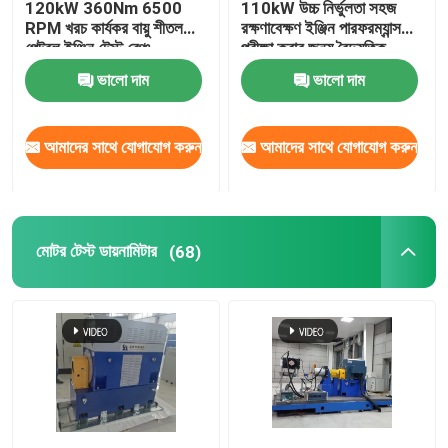
120kW 360Nm 6500
110kW উচ্চ নির্ভুলতা সহজ
RPM খরচ কার্যকর বায়ু শীতল
রক্ষণাবেক্ষণ ইঞ্জিন পারফরম্যান্স
পেট্রল ইঞ্জিন টেস্ট বেঞ্চ
পরীক্ষা করার জন্য বৈদ্যুতিক
ডায়নামোমিটার টেস্ট বেঞ্চ সিস্টেম
ভালো দাম
ভালো দাম
আমাদের সাথে যোগাযোগ করুন
আমাদের সাথে যোগাযোগ করুন
মোটর টেস্ট ডায়নামিটার
(68)