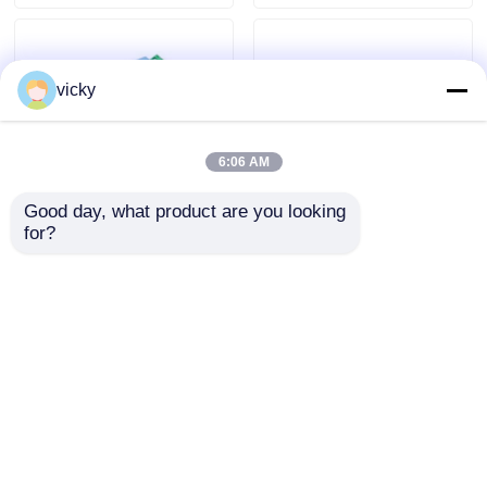
vicky
6:06 AM
Good day, what product are you looking 
for?
আরএস 232 CAN 2.0 বি পোর্টেবল
প্রশস্ত পরিসর IP65 20mA উচ্চ
ডেটা অধিগ্রহণ মডিউল
যথার্থ চাপ সেন্সর
অনুসন্ধান পাঠান
অনুসন্ধান পাঠান
বাড়ি
আমাদের সম্পর্কে
আমাদের সাথে যোগাযোগ করুন
Desktop Site
সাইট ম্যাপ
Privacy Policy