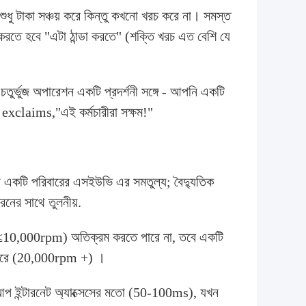
 শুধু টাকা সঞ্চয় করে কিন্তু কখনো খরচ করে না। সমস্ত
ু করতে হবে "এটা ঠান্ডা করতে" (শক্তি খরচ এত বেশি যে
ার-চতুর্ভুজ অপারেশন একটি প্রদর্শনী সঙ্গে - আপনি একটি
বং exclaims,"এই কর্মচারীরা সক্ষম!"
া একটি পরিবারের এসইউভি এর সমতুল্য; বৈদ্যুতিক
েনের সাথে তুলনীয়.
ি (≤10,000rpm) অতিক্রম করতে পারে না, তবে একটি
তে পারে (20,000rpm +) ।
ল-আপ ইন্টারনেট অ্যাক্সেসের মতো (50-100ms), যখন