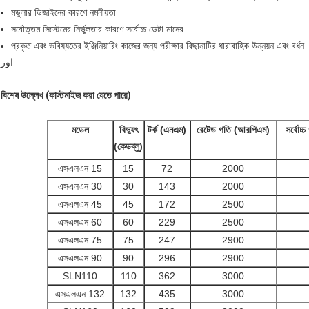
মডুলার ডিজাইনের কারণে নমনীয়তা
সর্বোত্তম সিস্টেমের নির্ভুলতার কারণে সর্বোচ্চ ডেটা মানের
প্রকৃত এবং ভবিষ্যতের ইঞ্জিনিয়ারিং কাজের জন্য পরীক্ষার বিছানাটির ধারাবাহিক উন্নয়ন এবং বর্ধন
اور
বিশেষ উল্লেখ (কাস্টমাইজ করা যেতে পারে)
মডেল
বিদ্যুৎ
টর্ক (এনএম)
রেটেড গতি (আরপিএম)
সর্বোচ
(কেডব্লু)
এসএলএন 15
15
72
2000
এসএলএন 30
30
143
2000
এসএলএন 45
45
172
2500
এসএলএন 60
60
229
2500
এসএলএন 75
75
247
2900
এসএলএন 90
90
296
2900
SLN110
110
362
3000
এসএলএন 132
132
435
3000