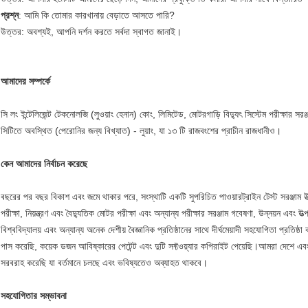
প্রশ্ন
: আমি কি তোমার কারখানায় বেড়াতে আসতে পারি?
উত্তর: অবশ্যই, আপনি দর্শন করতে সর্বদা স্বাগত জানাই।
আমাদের সম্পর্কে
সি লং ইন্টেলিজেন্ট টেকনোলজি (লুওয়াং হেনান) কোং, লিমিটেড, মোটরগাড়ি বিদ্যুৎ সিস্টেম পরীক্ষার সরঞ
সিটিতে অবস্থিত (পেরোনির জন্য বিখ্যাত) - লুয়াং, যা ১৩ টি রাজবংশের প্রাচীন রাজধানীও।
কেন আমাদের নির্বাচন করেছে
বছরের পর বছর বিকাশ এবং জমে থাকার পরে, সংস্থাটি একটি সুপরিচিত পাওয়ারট্রাইন টেস্ট সরঞ্জাম উত্প
পরীক্ষা, নিয়ন্ত্রণ এবং বৈদ্যুতিক মোটর পরীক্ষা এবং অন্যান্য পরীক্ষার সরঞ্জাম গবেষণা, উন্নয়ন এবং উ
বিশ্ববিদ্যালয় এবং অন্যান্য অনেক দেশীয় বৈজ্ঞানিক প্রতিষ্ঠানের সাথে দীর্ঘমেয়াদী সহযোগিতা প্
পাস করেছি, কয়েক ডজন আবিষ্কারের পেটেন্ট এবং দুটি সফ্টওয়্যার কপিরাইট পেয়েছি।আমরা দেশে এব
সরবরাহ করেছি যা বর্তমানে চলছে এবং ভবিষ্যতেও অব্যাহত থাকবে।
সহযোগিতার সম্ভাবনা