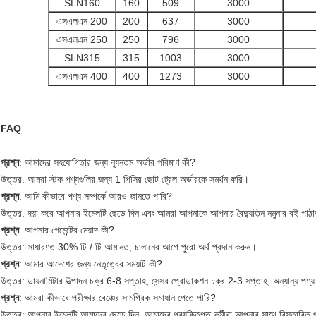
SLN160
160
509
3000
এসএলএন 200
200
637
3000
এসএলএন 250
250
796
3000
SLN315
315
1003
3000
এসএলএন 400
400
1273
3000
FAQ
প্রশ্ন
: আমাদের সহযোগিতার জন্য ন্যূনতম অর্ডার পরিমাণ কী?
উত্তর: আমরা স্টক পণ্যগুলির জন্য 1 পিসির ছোট ট্রেল অর্ডারকে সমর্থন করি।
প্রশ্ন
: আমি কীভাবে পণ্য সম্পর্কে আরও জানতে পারি?
উত্তর: দয়া করে আপনার ইমেলটি ছেড়ে দিন এবং আমরা আপনাকে আপনার বৈদ্যুতিন নমুনার বই পাঠ
প্রশ্ন
: আপনার পেমেন্টের মেয়াদ কী?
উত্তর: সাধারণত 30% টি / টি আমানত, চালানের আগে পুরো অর্থ প্রদান করুন।
প্রশ্ন
: আমার আদেশের জন্য নেতৃত্বের সময়টি কী?
উত্তর: ডায়নামিটার উত্পাদন চক্র 6-8 সপ্তাহ, সেন্সর প্রোডাকশন চক্র 2-3 সপ্তাহ, অন্যান্য প
প্রশ্ন
: আমরা কীভাবে পরীক্ষার বেঞ্চের সামগ্রিক সমাধান পেতে পারি?
উত্তর: আপনার ইমেলটি আমাদের ছেড়ে দিন, আমাদের প্রযুক্তিগত কর্মীরা আপনার সাথে বিস্তারিত 