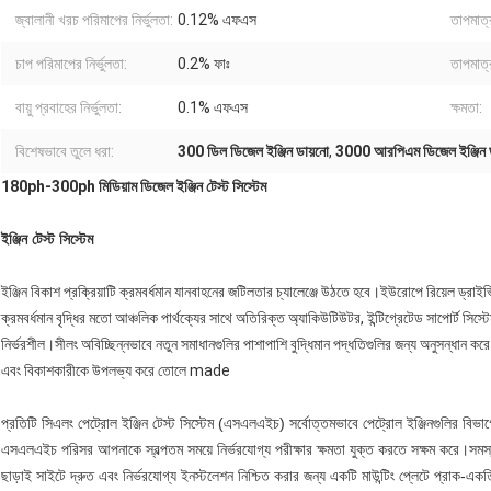
জ্বালানী খরচ পরিমাপের নির্ভুলতা:
0.12% এফএস
তাপমাত্র
চাপ পরিমাপের নির্ভুলতা:
0.2% ফাঃ
তাপমাত্রা
বায়ু প্রবাহের নির্ভুলতা:
0.1% এফএস
ক্ষমতা:
বিশেষভাবে তুলে ধরা:
300 ডিল ডিজেল ইঞ্জিন ডায়নো
,
3000 আরপিএম ডিজেল ইঞ্জিন 
180ph-300ph মিডিয়াম ডিজেল ইঞ্জিন টেস্ট সিস্টেম
ইঞ্জিন টেস্ট সিস্টেম
ইঞ্জিন বিকাশ প্রক্রিয়াটি ক্রমবর্ধমান যানবাহনের জটিলতার চ্যালেঞ্জে উঠতে হবে।ইউরোপে রিয়েল ড্রাইভিং
ক্রমবর্ধমান বৃদ্ধির মতো আঞ্চলিক পার্থক্যের সাথে অতিরিক্ত অ্যাকিউটিউটর, ইন্টিগ্রেটেড সাপোর্ট সিস
নির্ভরশীল।সীলং অবিচ্ছিন্নভাবে নতুন সমাধানগুলির পাশাপাশি বুদ্ধিমান পদ্ধতিগুলির জন্য অনুসন্ধান করে 
এবং বিকাশকারীকে উপলভ্য করে তোলে made
প্রতিটি সিএলং পেট্রোল ইঞ্জিন টেস্ট সিস্টেম (এসএলএইচ) সর্বোত্তমভাবে পেট্রোল ইঞ্জিনগুলির বিভা
এসএলএইচ পরিসর আপনাকে স্বল্পতম সময়ে নির্ভরযোগ্য পরীক্ষার ক্ষমতা যুক্ত করতে সক্ষম করে।সমস্ত স
ছাড়াই সাইটে দ্রুত এবং নির্ভরযোগ্য ইনস্টলেশন নিশ্চিত করার জন্য একটি মাউন্টিং প্লেটে প্রাক-এক