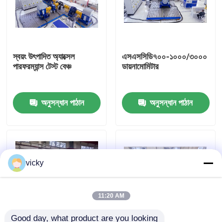
কারখানা ভ্রমণ
স্বয়ং উৎপাদিত অ্যাক্সেল
এসএসসিডি৭০০-১০০০/৩০০০
গুণগত মান নিয়ন্ত্রণ
পারফরম্যান্স টেস্ট বেঞ্চ
ডায়নামোমিটার
যোগাযোগ করুন
অনুসন্ধান পাঠান
অনুসন্ধান পাঠান
খবর
মামলা
vicky
টর্ক ডায়নামিটার
11:20 AM
হাই স্পিড ডায়নামিটার
Good day, what product are you looking 