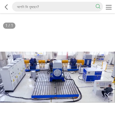
1
/
1