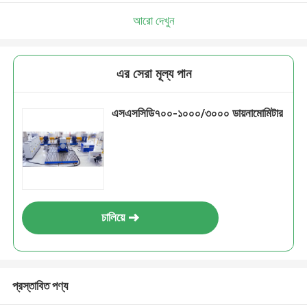
আরো দেখুন
এর সেরা মূল্য পান
এসএসসিডি৭০০-১০০০/৩০০০ ডায়নামোমিটার
চালিয়ে
প্রস্তাবিত পণ্য