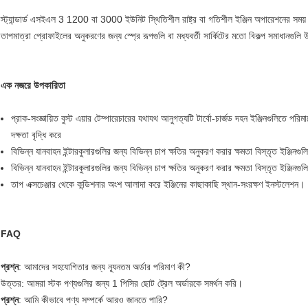
স্ট্যান্ডার্ড এসইএল 3 1200 বা 3000 ইউনিট স্থিতিশীল রাষ্ট্র বা গতিশীল ইঞ্জিন অপারেশনের সময় 
তাপমাত্রা প্রোফাইলের অনুকরণের জন্য স্প্রে রূপগুলি বা মধ্যবর্তী সার্কিটের মতো বিকল্প সমাধানগুল
এক নজরে উপকারিতা
প্রাক-সংজ্ঞায়িত বুস্ট এয়ার টেম্পারেচারের যথাযথ আনুগত্যটি টার্বো-চার্জড দহন ইঞ্জিনগুলিতে প
দক্ষতা বৃদ্ধি করে
বিভিন্ন যানবাহন ইন্টারকুলারগুলির জন্য বিভিন্ন চাপ ক্ষতির অনুকরণ করার ক্ষমতা বিস্তৃত ইঞ্জিনগুল
বিভিন্ন যানবাহন ইন্টারকুলারগুলির জন্য বিভিন্ন চাপ ক্ষতির অনুকরণ করার ক্ষমতা বিস্তৃত ইঞ্জিনগুল
তাপ এক্সচেঞ্জার থেকে কন্ডিশনার অংশ আলাদা করে ইঞ্জিনের কাছাকাছি স্থান-সংরক্ষণ ইনস্টলেশন।
FAQ
প্রশ্ন
: আমাদের সহযোগিতার জন্য ন্যূনতম অর্ডার পরিমাণ কী?
উত্তর: আমরা স্টক পণ্যগুলির জন্য 1 পিসির ছোট ট্রেল অর্ডারকে সমর্থন করি।
প্রশ্ন
: আমি কীভাবে পণ্য সম্পর্কে আরও জানতে পারি?