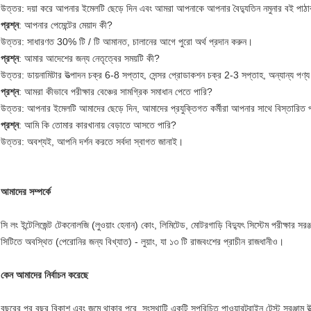
উত্তর: দয়া করে আপনার ইমেলটি ছেড়ে দিন এবং আমরা আপনাকে আপনার বৈদ্যুতিন নমুনার বই পাঠ
প্রশ্ন
: আপনার পেমেন্টের মেয়াদ কী?
উত্তর: সাধারণত 30% টি / টি আমানত, চালানের আগে পুরো অর্থ প্রদান করুন।
প্রশ্ন
: আমার আদেশের জন্য নেতৃত্বের সময়টি কী?
উত্তর: ডায়নামিটার উত্পাদন চক্র 6-8 সপ্তাহ, সেন্সর প্রোডাকশন চক্র 2-3 সপ্তাহ, অন্যান্য প
প্রশ্ন
: আমরা কীভাবে পরীক্ষার বেঞ্চের সামগ্রিক সমাধান পেতে পারি?
উত্তর: আপনার ইমেলটি আমাদের ছেড়ে দিন, আমাদের প্রযুক্তিগত কর্মীরা আপনার সাথে বিস্তারিত 
প্রশ্ন
: আমি কি তোমার কারখানায় বেড়াতে আসতে পারি?
উত্তর: অবশ্যই, আপনি দর্শন করতে সর্বদা স্বাগত জানাই।
আমাদের সম্পর্কে
সি লং ইন্টেলিজেন্ট টেকনোলজি (লুওয়াং হেনান) কোং, লিমিটেড, মোটরগাড়ি বিদ্যুৎ সিস্টেম পরীক্ষার সরঞ
সিটিতে অবস্থিত (পেরোনির জন্য বিখ্যাত) - লুয়াং, যা ১৩ টি রাজবংশের প্রাচীন রাজধানীও।
কেন আমাদের নির্বাচন করেছে
বছরের পর বছর বিকাশ এবং জমে থাকার পরে, সংস্থাটি একটি সুপরিচিত পাওয়ারট্রাইন টেস্ট সরঞ্জাম উত্প