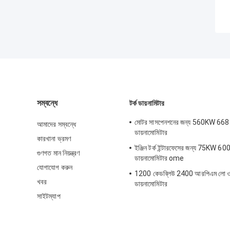
সম্বন্ধে
টর্ক ডায়নামিটার
মোটর সাসপেনশনের জন্য 560KW 668
আমাদের সম্বন্ধে
ডায়নামোমিটার
কারখানা ভ্রমণ
ইঞ্জিন টর্ক ইন্টারফেসের জন্য 75KW 6
গুণগত মান নিয়ন্ত্রণ
ডায়নামোমিটার ome
যোগাযোগ করুন
1200 কেডব্লিউ 2400 আরপিএম লো ওয়
খবর
ডায়নামোমিটার
সাইটম্যাপ