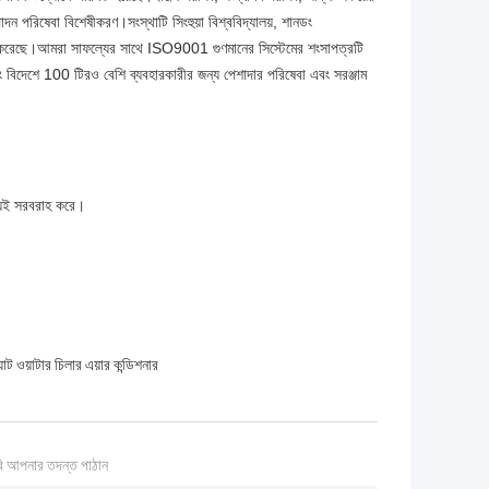
ত্পাদন পরিষেবা বিশেষীকরণ।সংস্থাটি সিংহুয়া বিশ্ববিদ্যালয়, শানডং
রতিষ্ঠা করেছে।আমরা সাফল্যের সাথে ISO9001 গুণমানের সিস্টেমের শংসাপত্রটি
ং বিদেশে 100 টিরও বেশি ব্যবহারকারীর জন্য পেশাদার পরিষেবা এবং সরঞ্জাম
উভয়ই সরবরাহ করে।
 ওয়াটার চিলার এয়ার কন্ডিশনার
ি আপনার তদন্ত পাঠান