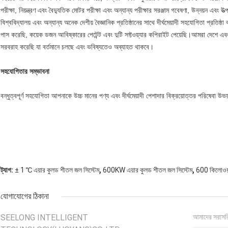
পরীক্ষা, নিয়ন্ত্রণ এবং বৈদ্যুতিক মোটর পরীক্ষা এবং অন্যান্য পরীক্ষার সরঞ্জাম গবেষণা, উন্নয়ন এবং উ
বিশ্ববিদ্যালয় এবং অন্যান্য অনেক দেশীয় বৈজ্ঞানিক প্রতিষ্ঠানের সাথে দীর্ঘমেয়াদী সহযোগিতা প্
পাস করেছি, কয়েক ডজন আবিষ্কারের পেটেন্ট এবং দুটি সফ্টওয়্যার কপিরাইট পেয়েছি।আমরা দেশে এব
সরবরাহ করেছি যা বর্তমানে চলছে এবং ভবিষ্যতেও অব্যাহত থাকবে।
সহযোগিতার সম্ভাবনা
বন্ধুত্বপূর্ণ সহযোগিতা আপনাকে উচ্চ মানের পণ্য এবং দীর্ঘমেয়াদী পেশাদার বিক্রয়োত্তর পরিষেবা 
,
,
ট্যাগ:
± 1 ℃ এয়ার কুলড শীতল জল সিস্টেম
600KW এয়ার কুলড শীতল জল সিস্টেম
600 কিলোওয়াট
যোগাযোগের ঠিকানা
SEELONG INTELLIGENT
আমাদের সরাসর