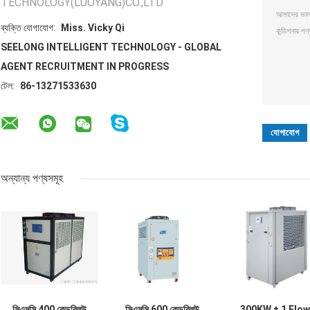
TECHNOLOGY(LUOYANG)CO.,LTD
ব্যক্তি যোগাযোগ:
Miss. Vicky Qi
SEELONG INTELLIGENT TECHNOLOGY - GLOBAL
AGENT RECRUITMENT IN PROGRESS
টেল:
86-13271533630
অন্যান্য পণ্যসমূহ
সিএমসি 400 কেডব্লিউ
সিএমসি 600 কেডব্লিউ
300KW ± 1 Flow