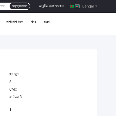
উদ্ধৃতির জন্য আবেদন
|
Bengali
অনুসন্ধান করুন
যোগাযোগ করুন
খবর
মামলা
চীন লুয়াং
SL
CMC
এসইএল 3
1