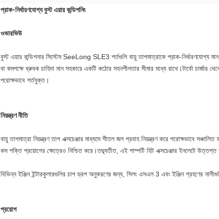
প্রাক-নির্ধারণযোগ্য বুস্ট এয়ার কন্ডিশনিং
ওভারভিউ
বুস্ট এয়ার কন্ডিশনার সিস্টেম SeeLong SLE3 শর্তগুলি বায়ু তাপমাত্রাকে প্রাক-নির্ধারণযোগ্য মান
বা কমপক্ষে ধ্রুবক চাহিদা মান সহকারে একটি কঠোর সহনশীলতার সীমার মধ্যে রাখে।টার্বো চার্জার থেকে উত্
পরোক্ষভাবে শর্তযুক্ত।
নিয়ন্ত্রণ নীতি
বায়ু তাপমাত্রা নিয়ন্ত্রণ তাপ এক্সচেঞ্জার মাধ্যমে শীতল জল প্রবাহ নিয়ন্ত্রণ করে পরোক্ষভাবে সঞ্চ
কম শক্তি প্রয়োগের ক্ষেত্রেও নিশ্চিত করে।তদ্ব্যতীত, এই পাম্পটি হিট এক্সচেঞ্জার ইনলেটে উত্তপ
বিভিন্ন ইঞ্জিন ইন্টারকুলারগুলির চাপ ড্রপ অনুকরণের জন্য, সিলং এসএল 3 এবং ইঞ্জিন গ্রহণের না
প্রয়োগ