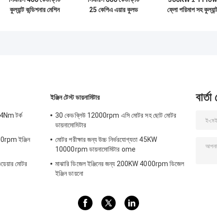
কুল্যান্ট কন্ডিশনার মেশিন
25 কেপিএ এয়ার কুলড
ফ্লো পরিমাপ সহ কুল্যান্
কন্ট্রোল লুপ সহ
শীতল জল সিস্টেম
কন্ডিশনিং মেশিন
বার্তা
ইঞ্জিন টেস্ট ডায়নামিটার
4Nm টর্ক
30 কেডব্লিউ 12000rpm এসি মোটর সহ ছোট মোটর
ডায়নামোমিটার
000rpm ইঞ্জিন
মোটর পরীক্ষার জন্য উচ্চ নির্ভরযোগ্যতা 45KW
10000rpm ডায়নামোমিটার ome
েয়ার মোটর
মাঝারি ডিজেল ইঞ্জিনের জন্য 200KW 4000rpm ডিজেল
ইঞ্জিন ডায়নো