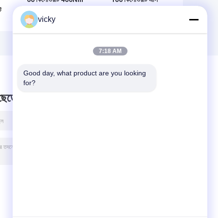
ট
4000rpm কুল্যান্ট
220 ভি জল শীতল
vicky
কন্ডিশনার মেশিন
শীতাতপ নিয়ন্ত্রণ ব্যবস্থা
7:18 AM
Good day, what product are you looking 
for?
 ছেড়ে