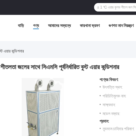
বাড়ি
পণ্য
আমাদের সম্বন্ধে
কারখানা ভ্রমণ
গুণগত মান নিয়ন্ত্রণ
্ট এয়ার কন্ডিশনার
শীতলতা জলের সাথে সিএমসি পূর্বনির্ধারিত বুস্ট এয়ার কন্ডিশনার
পণ্যের বিবরণ:
উৎপত্তি স্থল:
পরিচিতিমুলক নাম:
সাক্ষ্যদান:
মডেল নম্বার:
প্রদান:
ন্যূনতম চাহিদার পরিমাণ: