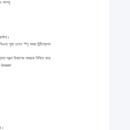
ং পাম্প)
িস্টেম।
সিওলং পুমা ওপেন ™) সহজ ইন্টিগ্রেশন
যতা স্বল্প বিকাশের সময়কে নিশ্চিত করে
য় lower
াব।