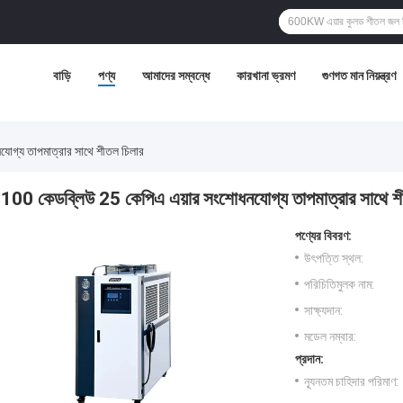
বাড়ি
পণ্য
আমাদের সম্বন্ধে
কারখানা ভ্রমণ
গুণগত মান নিয়ন্ত্রণ
োগ্য তাপমাত্রার সাথে শীতল চিলার
100 কেডব্লিউ 25 কেপিএ এয়ার সংশোধনযোগ্য তাপমাত্রার সাথে শ
পণ্যের বিবরণ:
উৎপত্তি স্থল:
পরিচিতিমুলক নাম:
সাক্ষ্যদান:
মডেল নম্বার:
প্রদান:
ন্যূনতম চাহিদার পরিমাণ: