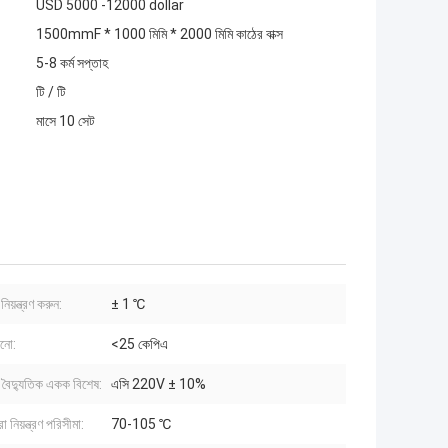
USD 5000 -12000 dollar
1500mmF * 1000 মিমি * 2000 মিমি কাঠের বাক্স
5-8 কর্ম সপ্তাহ
টি / টি
মাসে 10 সেট
 নিয়ন্ত্রণ করুন:
± 1 ℃
ানো:
<25 কেপিএ
, বৈদ্যুতিক একক বিশেষ:
এসি 220V ± 10%
া নিয়ন্ত্রণ পরিসীমা:
70-105 ℃