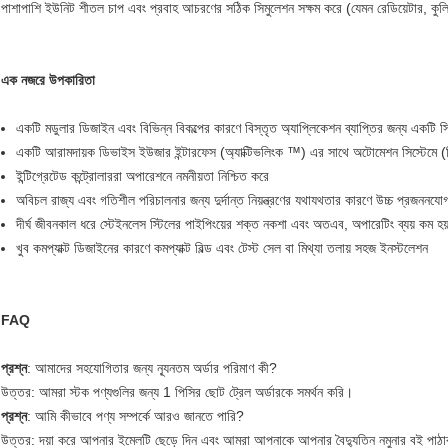
পাশাপাশি ইউনিট শীতল চাপ এবং প্রবাহ আচরণের সঠিক সিমুলেশন সক্ষম করে (যেমন রেডিয়েটার, কুলি
এক নজরে উপকারিতা
একটি মডুলার ডিজাইন এবং বিভিন্ন বিকল্পের কারণে বিস্তৃত অ্যাপ্লিকেশন ব্যাপ্তির জন্য একটি স
একটি আরামদায়ক ডিভাইস ইউজার ইন্টারফেস (অ্যাক্টিভলিংক ™) এর সাথে অটোমেশন সিস্টেমে (
ইন্টিগ্রেটেড কন্ট্রোলাররা অপারেশনে নমনীয়তা নিশ্চিত করে
অবিচল রাজ্য এবং গতিশীল পরিচালনার জন্য দুর্দান্ত নিয়ন্ত্রণের যথাযথতার কারণে উচ্চ প্রজননযোগ্
দীর্ঘ জীবনকাল ধরে স্টেইনলেস স্টিলের পাইপিংয়ের শক্ত নকশা এবং অতএব, অপারেটিং ব্যয় কম হ
খুব কমপ্যাক্ট ডিজাইনের কারণে কমপ্যাক্ট বিল্ড এবং টেস্ট সেল বা মিথ্যা তলায় সহজ ইনস্টলেশন
FAQ
প্রশ্ন
: আমাদের সহযোগিতার জন্য ন্যূনতম অর্ডার পরিমাণ কী?
উত্তর: আমরা স্টক পণ্যগুলির জন্য 1 পিসির ছোট ট্রেল অর্ডারকে সমর্থন করি।
প্রশ্ন
: আমি কীভাবে পণ্য সম্পর্কে আরও জানতে পারি?
উত্তর: দয়া করে আপনার ইমেলটি ছেড়ে দিন এবং আমরা আপনাকে আপনার বৈদ্যুতিন নমুনার বই পাঠ