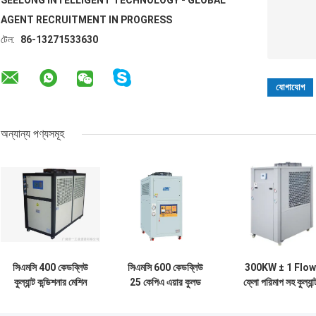
SEELONG INTELLIGENT TECHNOLOGY - GLOBAL
AGENT RECRUITMENT IN PROGRESS
টেল:
86-13271533630
অন্যান্য পণ্যসমূহ
সিএমসি 400 কেডব্লিউ
সিএমসি 600 কেডব্লিউ
300KW ± 1 Flow
কুল্যান্ট কন্ডিশনার মেশিন
25 কেপিএ এয়ার কুলড
ফ্লো পরিমাপ সহ কুল্যান্
কন্ট্রোল লুপ সহ
শীতল জল সিস্টেম
কন্ডিশনিং মেশিন