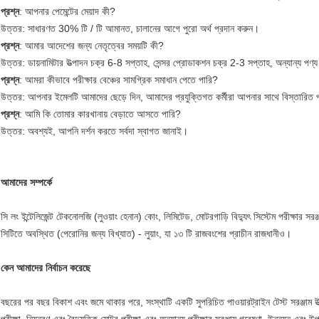
প্রশ্ন
: আপনার পেমেন্টের মেয়াদ কী?
উত্তর: সাধারণত 30% টি / টি আমানত, চালানের আগে পুরো অর্থ প্রদান করুন।
প্রশ্ন
: আমার আদেশের জন্য নেতৃত্বের সময়টি কী?
উত্তর: ডায়নামিটার উত্পাদন চক্র 6-8 সপ্তাহ, সেন্সর প্রোডাকশন চক্র 2-3 সপ্তাহ, অন্যান্য প
প্রশ্ন
: আমরা কীভাবে পরীক্ষার বেঞ্চের সামগ্রিক সমাধান পেতে পারি?
উত্তর: আপনার ইমেলটি আমাদের ছেড়ে দিন, আমাদের প্রযুক্তিগত কর্মীরা আপনার সাথে বিস্তারিত 
প্রশ্ন
: আমি কি তোমার কারখানায় বেড়াতে আসতে পারি?
উত্তর: অবশ্যই, আপনি দর্শন করতে সর্বদা স্বাগত জানাই।
আমাদের সম্পর্কে
সি লং ইন্টেলিজেন্ট টেকনোলজি (লুওয়াং হেনান) কোং, লিমিটেড, মোটরগাড়ি বিদ্যুৎ সিস্টেম পরীক্ষার সরঞ
সিটিতে অবস্থিত (পেরোনির জন্য বিখ্যাত) - লুয়াং, যা ১৩ টি রাজবংশের প্রাচীন রাজধানীও।
কেন আমাদের নির্বাচন করেছে
বছরের পর বছর বিকাশ এবং জমে থাকার পরে, সংস্থাটি একটি সুপরিচিত পাওয়ারট্রাইন টেস্ট সরঞ্জাম উত্প