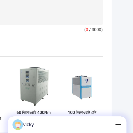
(
0
/ 3000)
60 কিলোওয়াট 400Nm
100 কিলোওয়াট এসি
ট
4000rpm কুল্যান্ট
220 ভি জল শীতল
vicky
কন্ডিশনার মেশিন
শীতাতপ নিয়ন্ত্রণ ব্যবস্থা