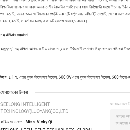
পরীক্ষা, নিয়ন্ত্রণ এবং বৈদ্যুতিক মোটর পরীক্ষা এবং অন্যান্য পরীক্ষার সরঞ্জাম গবেষণা, উন্নয়ন এবং উ
বিশ্ববিদ্যালয় এবং অন্যান্য অনেক দেশীয় বৈজ্ঞানিক প্রতিষ্ঠানের সাথে দীর্ঘমেয়াদী সহযোগিতা প্
পাস করেছি, কয়েক ডজন আবিষ্কারের পেটেন্ট এবং দুটি সফ্টওয়্যার কপিরাইট পেয়েছি।আমরা দেশে এব
সরবরাহ করেছি যা বর্তমানে চলছে এবং ভবিষ্যতেও অব্যাহত থাকবে।
সহযোগিতার সম্ভাবনা
বন্ধুত্বপূর্ণ সহযোগিতা আপনাকে উচ্চ মানের পণ্য এবং দীর্ঘমেয়াদী পেশাদার বিক্রয়োত্তর পরিষেবা 
,
,
ট্যাগ:
± 1 ℃ এয়ার কুলড শীতল জল সিস্টেম
600KW এয়ার কুলড শীতল জল সিস্টেম
600 কিলোওয়াট
যোগাযোগের ঠিকানা
SEELONG INTELLIGENT
আমাদের সরাসর
TECHNOLOGY(LUOYANG)CO.,LTD
ব্যক্তি যোগাযোগ:
Miss. Vicky Qi