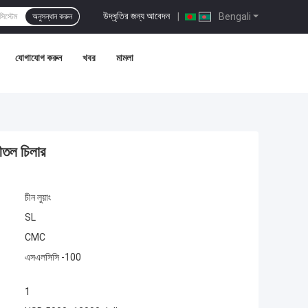
উদ্ধৃতির জন্য আবেদন
|
Bengali
অনুসন্ধান করুন
যোগাযোগ করুন
খবর
মামলা
ীতল চিলার
চীন লুয়াং
SL
CMC
এসএলসিসি -100
1