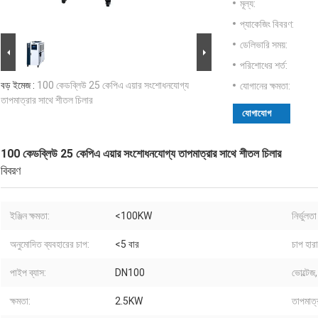
মূল্য:
প্যাকেজিং বিবরণ:
ডেলিভারি সময়:
পরিশোধের শর্ত:
বড় ইমেজ :
100 কেডব্লিউ 25 কেপিএ এয়ার সংশোধনযোগ্য
যোগানের ক্ষমতা:
তাপমাত্রার সাথে শীতল চিলার
যোগাযোগ
100 কেডব্লিউ 25 কেপিএ এয়ার সংশোধনযোগ্য তাপমাত্রার সাথে শীতল চিলার
বিবরণ
ইঞ্জিন ক্ষমতা:
<100KW
নির্ভুলতা
অনুমোদিত ব্যবহারের চাপ:
<5 বার
চাপ হার
পাইপ ব্যাস:
DN100
ভোল্টেজ
ক্ষমতা:
2.5KW
তাপমাত্র