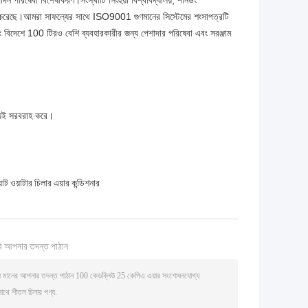
ত্পাদন পরিষেবা বিশেষীকরণ।সংস্থাটি সিংহুয়া বিশ্ববিদ্যালয়, শানডং
রতিষ্ঠা করেছে।আমরা সাফল্যের সাথে ISO9001 গুণমানের সিস্টেমের শংসাপত্রটি
ং বিদেশে 100 টিরও বেশি ব্যবহারকারীর জন্য পেশাদার পরিষেবা এবং সরঞ্জাম
উভয়ই সরবরাহ করে।
 ওয়াটার চিলার এয়ার কন্ডিশনার
ি আপনার তদন্ত পাঠান