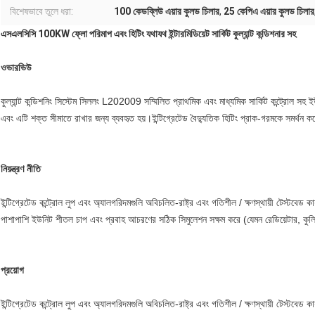
বিশেষভাবে তুলে ধরা:
100 কেডব্লিউ এয়ার কুলড চিলার
,
25 কেপিএ এয়ার কুলড চিলার
এসএলসিসি 100KW ফ্লো পরিমাপ এবং হিটিং যথাযথ ইন্টারমিডিয়েট সার্কিট কুল্যান্ট কন্ডিশনার সহ
ওভারভিউ
কুল্যান্ট কন্ডিশনিং সিস্টেম সিললং L202009 সম্মিলিত প্রাথমিক এবং মাধ্যমিক সার্কিট কন্ট্রোল সহ 
এবং এটি শক্ত সীমাতে রাখার জন্য ব্যবহৃত হয়।ইন্টিগ্রেটেড বৈদ্যুতিক হিটিং প্রাক-গরমকে সমর্থন করে
নিয়ন্ত্রণ নীতি
ইন্টিগ্রেটেড কন্ট্রোল লুপ এবং অ্যালগরিদমগুলি অবিচলিত-রাষ্ট্র এবং গতিশীল / ক্ষণস্থায়ী টেস্টবেড কার
পাশাপাশি ইউনিট শীতল চাপ এবং প্রবাহ আচরণের সঠিক সিমুলেশন সক্ষম করে (যেমন রেডিয়েটার, কুলি
প্রয়োগ
ইন্টিগ্রেটেড কন্ট্রোল লুপ এবং অ্যালগরিদমগুলি অবিচলিত-রাষ্ট্র এবং গতিশীল / ক্ষণস্থায়ী টেস্টবেড কার