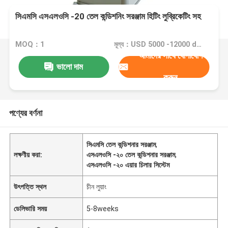
সিএমসি এসএলওসি -20 তেল কন্ডিশনিং সরঞ্জাম হিটিং লুব্রিকেটিং সহ
MOQ：1
মূল্য：USD 5000 -12000 dollar
আমাদের সাথে যোগাযোগ
ভালো দাম
করুন
পণ্যের বর্ণনা
সিএমসি তেল কন্ডিশনার সরঞ্জাম
,
লক্ষণীয় করা:
এসএলওসি -২০ তেল কন্ডিশনার সরঞ্জাম
,
এসএলওসি -২০ এয়ার চিলার সিস্টেম
উৎপত্তি স্থল
চীন লুয়াং
ডেলিভারি সময়
5-8weeks