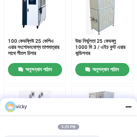
কারখানা ভ্রমণ
গুণগত মান নিয়ন্ত্রণ
100 কেডব্লিউ 25 কেপিএ
উচ্চ নির্ভুলতা 25 কেডব্লু
এয়ার সংশোধনযোগ্য তাপমাত্রার
1000 মি 3 / এইচ বুস্ট এয়ার
সাথে শীতল চিলার
কন্ডিশনার
যোগাযোগ করুন
অনুসন্ধান পাঠান
অনুসন্ধান পাঠান
খবর
মামলা
vicky
টর্ক ডায়নামিটার
5:25 PM
হাই স্পিড ডায়নামিটার