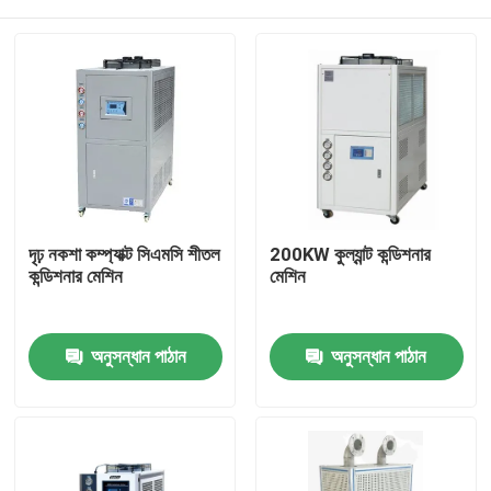
দৃঢ় নকশা কম্প্যাক্ট সিএমসি শীতল
200KW কুল্যান্ট কন্ডিশনার
কন্ডিশনার মেশিন
মেশিন
বাড়ি
অনুসন্ধান পাঠান
অনুসন্ধান পাঠান
পণ্য
আমাদের সম্বন্ধে