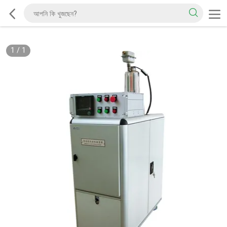
1
/
1