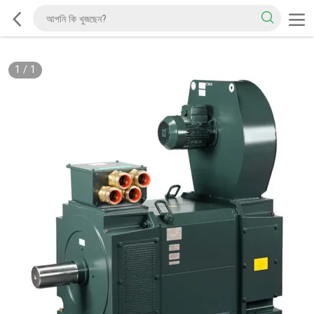
1
/
1