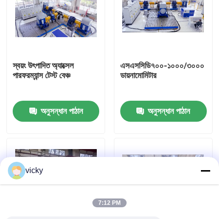
কারখানা ভ্রমণ
গুণগত মান নিয়ন্ত্রণ
স্বয়ং উৎপাদিত অ্যাক্সেল
এসএসসিডি৭০০-১০০০/৩০০০
পারফরম্যান্স টেস্ট বেঞ্চ
ডায়নামোমিটার
যোগাযোগ করুন
অনুসন্ধান পাঠান
অনুসন্ধান পাঠান
খবর
মামলা
vicky
টর্ক ডায়নামিটার
7:12 PM
হাই স্পিড ডায়নামিটার