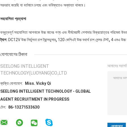
সরবরাহ করেছি যা বর্তমানে চলছে এবং ভবিষ্যতেও অব্যাহত থাকবে।
সহযোগিতা প্রত্যাশা
বন্ধুত্বপূর্ণ সহযোগিতা আপনাকে উচ্চ মানের পণ্য এবং দীর্ঘমেয়াদী পেশাদার বিক্রয়োত্তর পরিষেবা 
,
,
ট্যাগ:
DC12V উচ্চ নির্ভুলতা চাপ ট্রান্সডুসার
120 কেপিএই উচ্চ যথার্থ চাপ সেন্সর টেস্ট
4 এমএ উচ্চ যথ
যোগাযোগের ঠিকানা
SEELONG INTELLIGENT
আমাদের সরাসর
TECHNOLOGY(LUOYANG)CO.,LTD
ব্যক্তি যোগাযোগ:
Miss. Vicky Qi
SEELONG INTELLIGENT TECHNOLOGY - GLOBAL
AGENT RECRUITMENT IN PROGRESS
টেল:
86-13271533630