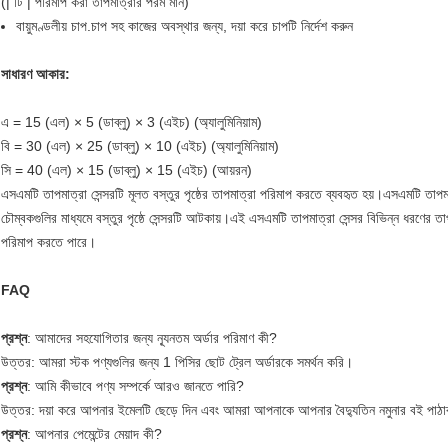
(| টি | পরিমাপ করা তাপমাত্রার পরম মান)
বায়ুমণ্ডলীয় চাপ.চাপ সহ কাজের অবস্থার জন্য, দয়া করে চাপটি নির্দেশ করুন
সাধারণ আকার:
এ = 15 (এল) × 5 (ডাব্লু) × 3 (এইচ) (অ্যালুমিনিয়াম)
বি = 30 (এল) × 25 (ডাব্লু) × 10 (এইচ) (অ্যালুমিনিয়াম)
সি = 40 (এল) × 15 (ডাব্লু) × 15 (এইচ) (আয়রন)
এসএমটি তাপমাত্রা সেন্সরটি মূলত বস্তুর পৃষ্ঠের তাপমাত্রা পরিমাপ করতে ব্যবহৃত হয়।এসএমটি তাপমা
চৌম্বকগুলির মাধ্যমে বস্তুর পৃষ্ঠে সেন্সরটি আটকায়।এই এসএমটি তাপমাত্রা সেন্সর বিভিন্ন ধরণের 
পরিমাপ করতে পারে।
FAQ
প্রশ্ন
: আমাদের সহযোগিতার জন্য ন্যূনতম অর্ডার পরিমাণ কী?
উত্তর: আমরা স্টক পণ্যগুলির জন্য 1 পিসির ছোট ট্রেল অর্ডারকে সমর্থন করি।
প্রশ্ন
: আমি কীভাবে পণ্য সম্পর্কে আরও জানতে পারি?
উত্তর: দয়া করে আপনার ইমেলটি ছেড়ে দিন এবং আমরা আপনাকে আপনার বৈদ্যুতিন নমুনার বই পাঠ
প্রশ্ন
: আপনার পেমেন্টের মেয়াদ কী?