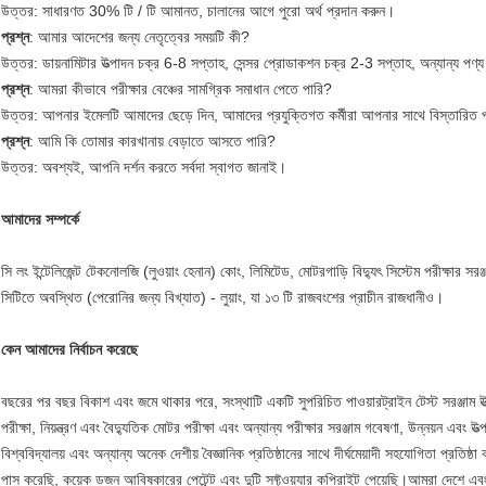
উত্তর: সাধারণত 30% টি / টি আমানত, চালানের আগে পুরো অর্থ প্রদান করুন।
প্রশ্ন
: আমার আদেশের জন্য নেতৃত্বের সময়টি কী?
উত্তর: ডায়নামিটার উত্পাদন চক্র 6-8 সপ্তাহ, সেন্সর প্রোডাকশন চক্র 2-3 সপ্তাহ, অন্যান্য প
প্রশ্ন
: আমরা কীভাবে পরীক্ষার বেঞ্চের সামগ্রিক সমাধান পেতে পারি?
উত্তর: আপনার ইমেলটি আমাদের ছেড়ে দিন, আমাদের প্রযুক্তিগত কর্মীরা আপনার সাথে বিস্তারিত 
প্রশ্ন
: আমি কি তোমার কারখানায় বেড়াতে আসতে পারি?
উত্তর: অবশ্যই, আপনি দর্শন করতে সর্বদা স্বাগত জানাই।
আমাদের সম্পর্কে
সি লং ইন্টেলিজেন্ট টেকনোলজি (লুওয়াং হেনান) কোং, লিমিটেড, মোটরগাড়ি বিদ্যুৎ সিস্টেম পরীক্ষার সরঞ
সিটিতে অবস্থিত (পেরোনির জন্য বিখ্যাত) - লুয়াং, যা ১৩ টি রাজবংশের প্রাচীন রাজধানীও।
কেন আমাদের নির্বাচন করেছে
বছরের পর বছর বিকাশ এবং জমে থাকার পরে, সংস্থাটি একটি সুপরিচিত পাওয়ারট্রাইন টেস্ট সরঞ্জাম উত্প
পরীক্ষা, নিয়ন্ত্রণ এবং বৈদ্যুতিক মোটর পরীক্ষা এবং অন্যান্য পরীক্ষার সরঞ্জাম গবেষণা, উন্নয়ন এবং উ
বিশ্ববিদ্যালয় এবং অন্যান্য অনেক দেশীয় বৈজ্ঞানিক প্রতিষ্ঠানের সাথে দীর্ঘমেয়াদী সহযোগিতা প্
পাস করেছি, কয়েক ডজন আবিষ্কারের পেটেন্ট এবং দুটি সফ্টওয়্যার কপিরাইট পেয়েছি।আমরা দেশে এব