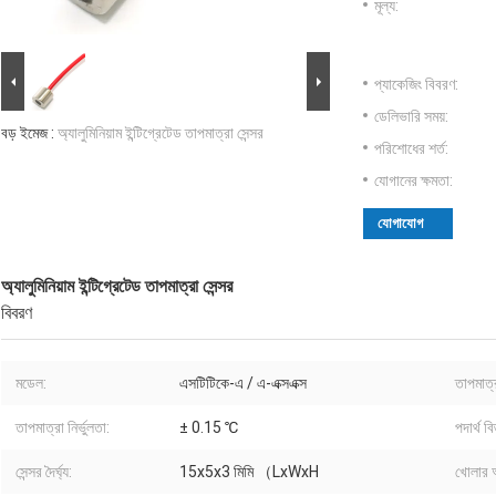
মূল্য:
প্যাকেজিং বিবরণ:
ডেলিভারি সময়:
বড় ইমেজ :
অ্যালুমিনিয়াম ইন্টিগ্রেটেড তাপমাত্রা সেন্সর
পরিশোধের শর্ত:
যোগানের ক্ষমতা:
যোগাযোগ
অ্যালুমিনিয়াম ইন্টিগ্রেটেড তাপমাত্রা সেন্সর
বিবরণ
মডেল:
এসটিটিকে-এ / এ-এক্সএক্স
তাপমাত্র
তাপমাত্রা নির্ভুলতা:
± 0.15 ℃
পদার্থ বি
সেন্সর দৈর্ঘ্য:
15x5x3 মিমি （LxWxH
খোলার 