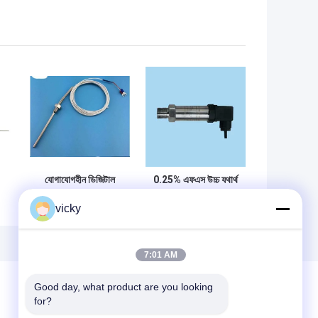
যোগাযোগহীন ডিজিটাল
0.25% এফএস উচ্চ যথার্থ
তাপমাত্রা সেন্সর
চাপ সেন্সর
vicky
7:01 AM
Good day, what product are you looking 
for?