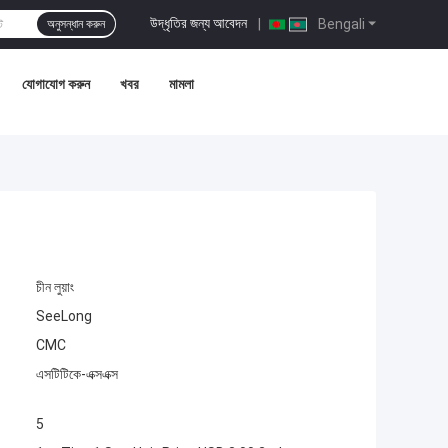
উদ্ধৃতির জন্য আবেদন
|
Bengali
অনুসন্ধান করুন
যোগাযোগ করুন
খবর
মামলা
চীন লুয়াং
SeeLong
CMC
এসটিটিকে-এক্সএক্স
5