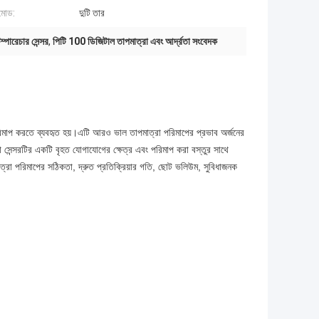
মোড:
দুটি তার
ম্পারেচার সেন্সর
,
পিটি 100 ডিজিটাল তাপমাত্রা এবং আর্দ্রতা সংবেদক
 পরিমাপ করতে ব্যবহৃত হয়।এটি আরও ভাল তাপমাত্রা পরিমাপের প্রভাব অর্জনের
াত্রা সেন্সরটির একটি বৃহত যোগাযোগের ক্ষেত্র এবং পরিমাপ করা বস্তুর সাথে
তাপমাত্রা পরিমাপের সঠিকতা, দ্রুত প্রতিক্রিয়ার গতি, ছোট ভলিউম, সুবিধাজনক