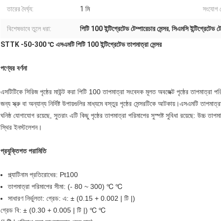
তারের দৈর্ঘ্য:
1 মি
সংযোগ 
বিশেষভাবে তুলে ধরা:
পিটি 100 ইন্টিগ্রেটেড টেম্পারেচার সেন্সর
,
সিএমসি ইন্টিগ্রেটেড টে
STTK -50-300 ℃ এসএমটি পিটি 100 ইন্টিগ্রেটেড তাপমাত্রা সেন্সর
পণ্যের বর্ণনা
এসটিটিকে সিরিজ পৃষ্ঠের মাউন্ট করা পিটি 100 তাপমাত্রা সংবেদক মূলত অবজেক্ট পৃষ্ঠের তাপমাত্রা
জন্য স্ক্রু বা অন্যান্য নির্দিষ্ট উপায়গুলির মাধ্যমে বস্তুর পৃষ্ঠের সেন্সরটিকে আটকায়।এসএমটি তাপম
ঘনিষ্ঠ যোগাযোগ রয়েছে, সুতরাং এটি কিছু পৃষ্ঠের তাপমাত্রা পরিমাপের সুস্পষ্ট সুবিধা রয়েছে: উচ্চ 
স্থির ইনস্টলেশন।
প্রযুক্তিগত পরামিতি
প্ল্যাটিনাম প্রতিরোধের: Pt100
তাপমাত্রা পরিমাপের সীমা: (- 80 ~ 300) ℃ ℃
সাধারণ নির্ভুলতা: গ্রেড: এ: ± (0.15 + 0.002 | টি |)
গ্রেড বি: ± (0.30 + 0.005 | টি |) ℃ ℃