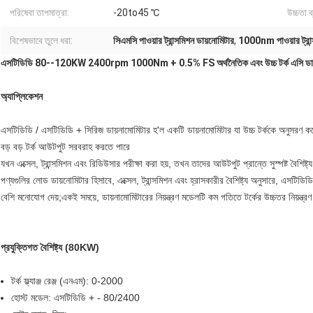
পরিষেবা তাপমাত্রা:
-20to45 ℃
উচ্চতা ব
বিশেষভাবে তুলে ধরা:
সিএমসি পাওয়ার ট্রান্সমিশন ডায়নোমিটার
,
1000nm পাওয়ার ট্রান্
এসটিডিডি 80--120KW 2400rpm 1000Nm + 0.5% FS অর্থনৈতিক এবং উচ্চ টর্ক এসি ডায
অ্যাপ্লিকেশন
এসটিডিডি / এসটিডিডি + সিরিজ ডায়নামোমিটার হ'ল একটি ডায়নামোমিটার যা উচ্চ টর্ককে অনুসরণ কর
বড় বড় টর্ক আউটপুট সরবরাহ করতে পারে
যখন এক্সেল, ট্রান্সমিশন এবং রিডিউসার পরীক্ষা করা হয়, তখন তাদের আউটপুট প্রান্তে সুস্পষ্ট বৈশিষ
পণ্যগুলির লোড ডায়নোমিটার হিসাবে, এক্সেল, ট্রান্সমিশন এবং হ্রাসকারীর বৈশিষ্ট্য অনুসারে, এসটি
বেশি মনোযোগ দেয়;একই সময়ে, ডায়নামোমিটারের নিয়ন্ত্রণ মডেলটি কম গতিতে টর্কের উচ্চতর নিয়ন্ত্
প্রযুক্তিগত বৈশিষ্ট্য (80KW)
টর্ক ফ্ল্যাঞ্জ রেঞ্জ (এনএম): 0-2000
হোস্ট মডেল: এসটিডিডি + - 80/2400