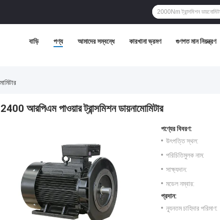
বাড়ি
পণ্য
আমাদের সম্বন্ধে
কারখানা ভ্রমণ
গুণগত মান নিয়ন্ত্রণ
মোমিটার
2400 আরপিএম পাওয়ার ট্রান্সমিশন ডায়নামোমিটার
পণ্যের বিবরণ:
উৎপত্তি স্থল:
পরিচিতিমুলক নাম:
সাক্ষ্যদান:
মডেল নম্বার:
প্রদান:
ন্যূনতম চাহিদার পরিমাণ: