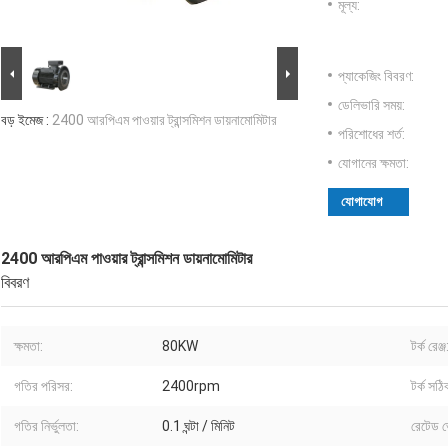
মূল্য:
প্যাকেজিং বিবরণ:
ডেলিভারি সময়:
বড় ইমেজ :
2400 আরপিএম পাওয়ার ট্রান্সমিশন ডায়নামোমিটার
পরিশোধের শর্ত:
যোগানের ক্ষমতা:
যোগাযোগ
2400 আরপিএম পাওয়ার ট্রান্সমিশন ডায়নামোমিটার
বিবরণ
ক্ষমতা:
80KW
টর্ক রেঞ্জ
গতির পরিসর:
2400rpm
টর্ক সঠি
গতির নির্ভুলতা:
0.1 ঘন্টা / মিনিট
রেটেড ভ