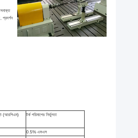
ি সনাক্ত
 প্রদর্শন
গতি (আরপিএম)
টর্ক পরিমাপের নির্ভুলতা
0.5% এফএস