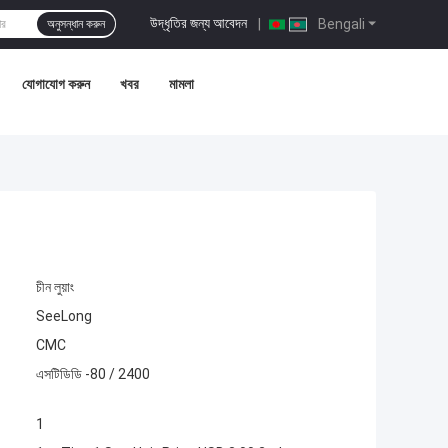
উদ্ধৃতির জন্য আবেদন
|
Bengali
অনুসন্ধান করুন
যোগাযোগ করুন
খবর
মামলা
চীন লুয়াং
SeeLong
CMC
এসটিডিডি -80 / 2400
1