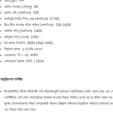
মোটর ব্র্যান্ড: সিলং
রেটেড পাওয়ার (কেডব্লু): 80
রেটেড গতি (আরপিএম): 700
কনস্ট্যান্ট টর্কের স্পিড রেঞ্জ (আরপিএম): 0-700
ধীরে ধীরে পাওয়ার গতির পরিসর (আরপিএম): 700-1600
সর্বাধিক গতি (আরপিএম): 2400
রেটযুক্ত টর্ক (এনএম): 1091
টর্ক মাপার ডিভাইস: SEELONG ONG
নির্ভুলতা ক্লাস: ± 0.5% এফএস
এনকোডার: পি + এফ, জার্মানি
এনকোডার প্রকার: HTL / 1024
প্রযুক্তিগত বৈশিষ্ট্য
ডিনামোমিটার পরীক্ষা সিস্টেমটি এসি ফ্রিক্যোয়েন্সি রূপান্তর প্রতিক্রিয়া লোডিং গ্রহণ করে এবং 
এনার্জিটিকে এসি লোড জেনারেটরের মাধ্যমে পাওয়ার গ্রিডে ফিরিয়ে দেওয়া হয় যা শক্তি সঞ্চয় এব
সুরক্ষা।উল্লেখযোগ্য শক্তি সাশ্রয়কারী প্রভাব যান্ত্রিক শক্তিকে বৈদ্যুতিক শক্তিতে রূপান্তর 
এবং গ্রিডে ফিরে যেতে পারে