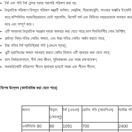
টর্ক এবং গতি টর্ক সেন্সর দ্বারা সরাসরি পরিমাপ করা হয়;
বৈদ্যুতিক পরিমাণে বিস্তৃত পরিমাপ যন্ত্রটি বর্তমান, ভোল্টেজ, ফ্রিকোয়েন্সি, পাওয়ার ফ্যাক্টর ইত্যাদ
করে;কম্পিউটার স্বয়ংক্রিয়ভাবে ডেটা প্রসেসিং, রিপোর্ট ফর্ম এবং বিভিন্ন বক্ররেখাকে সনাক্ত করে,
করে এবং সম্পূর্ণ করে।
এটি অন্যান্য বৈদ্যুতিক সরঞ্জাম দ্বারা ব্যবহার করা যেতে পারে;ভাল দ্বিনির্দেশীয় লোড বৈশিষ্ট্য;
দুর্দান্ত নিম্ন-গতির লোডিং ক্ষমতা, এবং উচ্চ-গতির লোডিং অর্জন করতে পারে;
উচ্চ গতির টর্ক প্রতিক্রিয়া গতি (এমএস স্তর);
এন্টি ড্রাগিংয়ের ক্ষমতা সরবরাহ করতে মোটর হিসাবে এটি ব্যবহার করা যেতে পারে;
ভাল নির্ভরযোগ্যতা, দীর্ঘ সেবা জীবন, সুবিধাজনক এবং সহজ রক্ষণাবেক্ষণ;
অবকাঠামোটি বহিরাগত শীতল ব্যবস্থা ছাড়াই সহজ এবং শীতল শীতল;
বিশেষ উল্লেখ (কাস্টমাইজ করা যেতে পারে)
মডেল
বিদ্যুৎ
টর্ক (এনএম)
রেটেড গতি (আরপিএম)
সর্বোচ্চ 
(কেডব্লু)
এসটিডিডি 80
80
1091
700
2400