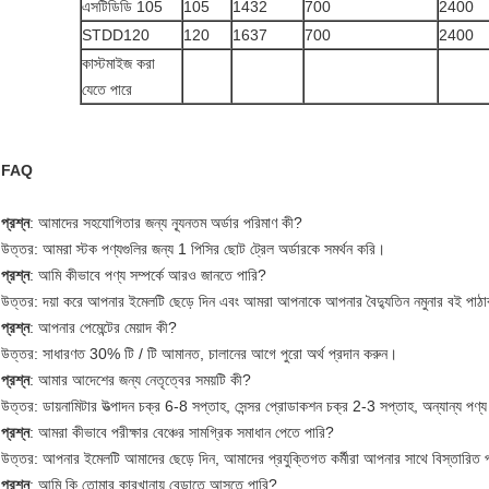
এসটিডিডি 105
105
1432
700
2400
STDD120
120
1637
700
2400
কাস্টমাইজ করা
যেতে পারে
FAQ
প্রশ্ন
: আমাদের সহযোগিতার জন্য ন্যূনতম অর্ডার পরিমাণ কী?
উত্তর: আমরা স্টক পণ্যগুলির জন্য 1 পিসির ছোট ট্রেল অর্ডারকে সমর্থন করি।
প্রশ্ন
: আমি কীভাবে পণ্য সম্পর্কে আরও জানতে পারি?
উত্তর: দয়া করে আপনার ইমেলটি ছেড়ে দিন এবং আমরা আপনাকে আপনার বৈদ্যুতিন নমুনার বই পাঠ
প্রশ্ন
: আপনার পেমেন্টের মেয়াদ কী?
উত্তর: সাধারণত 30% টি / টি আমানত, চালানের আগে পুরো অর্থ প্রদান করুন।
প্রশ্ন
: আমার আদেশের জন্য নেতৃত্বের সময়টি কী?
উত্তর: ডায়নামিটার উত্পাদন চক্র 6-8 সপ্তাহ, সেন্সর প্রোডাকশন চক্র 2-3 সপ্তাহ, অন্যান্য প
প্রশ্ন
: আমরা কীভাবে পরীক্ষার বেঞ্চের সামগ্রিক সমাধান পেতে পারি?
উত্তর: আপনার ইমেলটি আমাদের ছেড়ে দিন, আমাদের প্রযুক্তিগত কর্মীরা আপনার সাথে বিস্তারিত 
প্রশ্ন
: আমি কি তোমার কারখানায় বেড়াতে আসতে পারি?