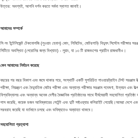
উত্তর: অবশ্যই, আপনি দর্শন করতে সর্বদা স্বাগত জানাই।
আমাদের সম্পর্কে
সি লং ইন্টেলিজেন্ট টেকনোলজি (লুওয়াং হেনান) কোং, লিমিটেড, মোটরগাড়ি বিদ্যুৎ সিস্টেম পরীক্ষার সরঞ
সিটিতে অবস্থিত (পেরোনির জন্য বিখ্যাত) - লুয়াং, যা ১৩ টি রাজবংশের প্রাচীন রাজধানীও।
কেন আমাদের নির্বাচন করেছে
বছরের পর বছর বিকাশ এবং জমে থাকার পরে, সংস্থাটি একটি সুপরিচিত পাওয়ারট্রাইন টেস্ট সরঞ্জাম উত্প
পরীক্ষা, নিয়ন্ত্রণ এবং বৈদ্যুতিক মোটর পরীক্ষা এবং অন্যান্য পরীক্ষার সরঞ্জাম গবেষণা, উন্নয়ন এবং উ
বিশ্ববিদ্যালয় এবং অন্যান্য অনেক দেশীয় বৈজ্ঞানিক প্রতিষ্ঠানের সাথে দীর্ঘমেয়াদী সহযোগিতা প্
পাস করেছি, কয়েক ডজন আবিষ্কারের পেটেন্ট এবং দুটি সফ্টওয়্যার কপিরাইট পেয়েছি।আমরা দেশে এব
সরবরাহ করেছি যা বর্তমানে চলছে এবং ভবিষ্যতেও অব্যাহত থাকবে।
সহযোগিতা প্রত্যাশা