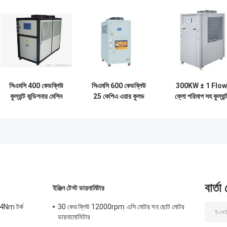
সিএমসি 400 কেডব্লিউ
সিএমসি 600 কেডব্লিউ
300KW ± 1 Flow
কুল্যান্ট কন্ডিশনার মেশিন
25 কেপিএ এয়ার কুলড
ফ্লো পরিমাপ সহ কুল্যান্
কন্ট্রোল লুপ সহ
শীতল জল সিস্টেম
কন্ডিশনিং মেশিন
বার্তা
ইঞ্জিন টেস্ট ডায়নামিটার
4Nm টর্ক
30 কেডব্লিউ 12000rpm এসি মোটর সহ ছোট মোটর
ডায়নামোমিটার