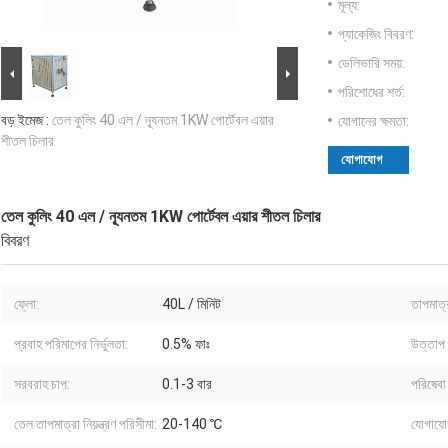
মূল্য:
প্যাকেজিং বিবরণ:
ডেলিভারি সময়:
পরিশোধের শর্ত:
বড় ইমেজ :
তেল কুলিং 40 এল / ন্যূনতম 1KW পোর্টেবল এয়ার
যোগানের ক্ষমতা:
শীতল চিলার
যোগাযোগ
তেল কুলিং 40 এল / ন্যূনতম 1KW পোর্টেবল এয়ার শীতল চিলার
বিবরণ
ফ্লো:
40L / মিনিট
তাপমাত্রা
প্রবাহ পরিমাপের নির্ভুলতা:
0.5% ফাঃ
উত্তাপ 
সরবরাহ চাপ:
0.1-3 বার
পরিষেবা
তেল তাপমাত্রা নিয়ন্ত্রণ পরিসীমা:
20-140 ℃
যোগাযো