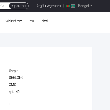
উদ্ধৃতির জন্য আবেদন
|
Bengali
অনুসন্ধান করুন
যোগাযোগ করুন
খবর
মামলা
চীন লুয়াং
SEELONG
CMC
স্লট -40
1