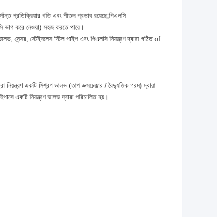
ুর্দান্ত প্রতিক্রিয়ার গতি এবং শীতল প্রভাব রয়েছে;পিএলসি
পিএলসি ভাগ করে নেওয়া) সহজ করতে পারে।
ভালভ, সেন্সর, স্টেইনলেস স্টিল পাইপ এবং পিএলসি নিয়ন্ত্রণ দ্বারা গঠিত of
 নিয়ন্ত্রণ একটি মিশ্রণ ভালভ (তাপ এক্সচেঞ্জার / বৈদ্যুতিক গরম) দ্বারা
াইপাসে একটি নিয়ন্ত্রণ ভালভ দ্বারা পরিচালিত হয়।