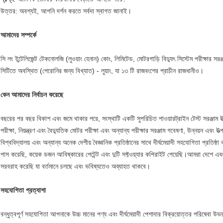
উত্তর: অবশ্যই, আপনি দর্শন করতে সর্বদা স্বাগত জানাই।
আমাদের সম্পর্কে
সি লং ইন্টেলিজেন্ট টেকনোলজি (লুওয়াং হেনান) কোং, লিমিটেড, মোটরগাড়ি বিদ্যুৎ সিস্টেম পরীক্ষার সরঞ
সিটিতে অবস্থিত (পেরোনির জন্য বিখ্যাত) - লুয়াং, যা ১৩ টি রাজবংশের প্রাচীন রাজধানীও।
কেন আমাদের নির্বাচন করেছে
বছরের পর বছর বিকাশ এবং জমে থাকার পরে, সংস্থাটি একটি সুপরিচিত পাওয়ারট্রাইন টেস্ট সরঞ্জাম উত্প
পরীক্ষা, নিয়ন্ত্রণ এবং বৈদ্যুতিক মোটর পরীক্ষা এবং অন্যান্য পরীক্ষার সরঞ্জাম গবেষণা, উন্নয়ন এবং উ
বিশ্ববিদ্যালয় এবং অন্যান্য অনেক দেশীয় বৈজ্ঞানিক প্রতিষ্ঠানের সাথে দীর্ঘমেয়াদী সহযোগিতা প্
পাস করেছি, কয়েক ডজন আবিষ্কারের পেটেন্ট এবং দুটি সফ্টওয়্যার কপিরাইট পেয়েছি।আমরা দেশে এব
সরবরাহ করেছি যা বর্তমানে চলছে এবং ভবিষ্যতেও অব্যাহত থাকবে।
সহযোগিতা প্রত্যাশা
বন্ধুত্বপূর্ণ সহযোগিতা আপনাকে উচ্চ মানের পণ্য এবং দীর্ঘমেয়াদী পেশাদার বিক্রয়োত্তর পরিষেবা 