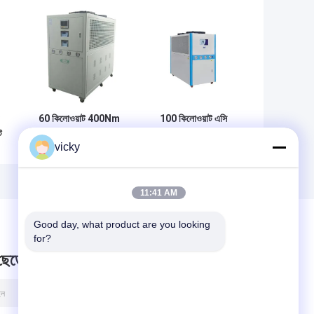
60 কিলোওয়াট 400Nm
100 কিলোওয়াট এসি
ট
4000rpm কুল্যান্ট
220 ভি জল শীতল
vicky
কন্ডিশনার মেশিন
শীতাতপ নিয়ন্ত্রণ ব্যবস্থা
11:41 AM
Good day, what product are you looking 
for?
 ছেড়ে