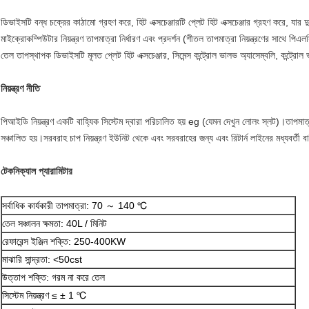
ডিভাইসটি বন্ধ চক্রের কাঠামো গ্রহণ করে, হিট এক্সচেঞ্জারটি প্লেট হিট এক্সচেঞ্জার গ্রহণ করে, যার দ
মাইক্রোকম্পিউটার নিয়ন্ত্রণ তাপমাত্রা নির্ধারণ এবং প্রদর্শন (শীতল তাপমাত্রা নিয়ন্ত্রণের সাথে 
তেল তাপস্থাপক ডিভাইসটি মূলত প্লেট হিট এক্সচেঞ্জার, সিমেন্স কন্ট্রোল ভালভ অ্যাসেম্বলি, কন্ট্রোল 
নিয়ন্ত্রণ নীতি
পিআইডি নিয়ন্ত্রণ একটি বাহ্যিক সিস্টেম দ্বারা পরিচালিত হয় eg (যেমন দেখুন লোলং স্লট)।তাপমাত্রা
সঞ্চালিত হয়।সরবরাহ চাপ নিয়ন্ত্রণ ইউনিট থেকে এবং সরবরাহের জন্য এবং রিটার্ন লাইনের মধ্যবর্তী ব
টেকনিক্যাল প্যারামিটার
সর্বাধিক কার্যকারী তাপমাত্রা: 70 ～ 140 ℃
তেল সঞ্চালন ক্ষমতা: 40L / মিনিট
রেফারেন্স ইঞ্জিন শক্তি: 250-400KW
মাঝারি সান্দ্রতা: <50cst
উত্তাপ শক্তি: গরম না করে তেল
সিস্টেম নিয়ন্ত্রণ ≤ ± 1 ℃