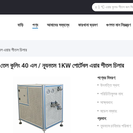
বাড়ি
পণ্য
আমাদের সম্বন্ধে
কারখানা ভ্রমণ
গুণগত মান নিয়ন্ত্রণ
বল এয়ার শীতল চিলার
তেল কুলিং 40 এল / ন্যূনতম 1KW পোর্টেবল এয়ার শীতল চিলার
পণ্যের বিবরণ:
উৎপত্তি স্থল:
পরিচিতিমুলক নাম:
সাক্ষ্যদান:
মডেল নম্বার:
প্রদান:
ন্যূনতম চাহিদার পরিমাণ: