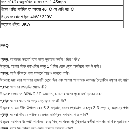
তেল সার্কিটের অনুমোদিত কাজের চাপ: 1.45mpa
শীতল পানির সর্বাধিক তাপমাত্রা 40 ℃ এর বেশি নয় ℃
বিদ্যুৎ সরবরাহ শক্তি: 4kW / 220V
উত্তাপ শক্তি: 3KW
FAQ
প্রশ্ন
: আমাদের সহযোগিতার জন্য ন্যূনতম অর্ডার পরিমাণ কী?
উত্তর: আমরা স্টক পণ্যগুলির জন্য 1 পিসির ছোট ট্রেল অর্ডারকে সমর্থন করি।
প্রশ্ন
: আমি কীভাবে পণ্য সম্পর্কে আরও জানতে পারি?
উত্তর: দয়া করে আপনার ইমেলটি ছেড়ে দিন এবং আমরা আপনাকে আপনার বৈদ্যুতিন নমুনার বই পাঠ
প্রশ্ন
: আপনার পেমেন্টের মেয়াদ কী?
উত্তর: সাধারণত 30% টি / টি আমানত, চালানের আগে পুরো অর্থ প্রদান করুন।
প্রশ্ন
: আমার আদেশের জন্য নেতৃত্বের সময়টি কী?
উত্তর: ডায়নামিটার উত্পাদন চক্র 6-8 সপ্তাহ, সেন্সর প্রোডাকশন চক্র 2-3 সপ্তাহ, অন্যান্য প
প্রশ্ন
: আমরা কীভাবে পরীক্ষার বেঞ্চের সামগ্রিক সমাধান পেতে পারি?
উত্তর: আপনার ইমেলটি আমাদের ছেড়ে দিন, আমাদের প্রযুক্তিগত কর্মীরা আপনার সাথে বিস্তারিত 
প্রশ্ন
: আমি কি তোমার কারখানায় বেড়াতে আসতে পারি?