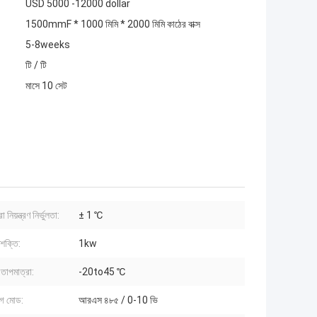
USD 5000 -12000 dollar
1500mmF * 1000 মিমি * 2000 মিমি কাঠের বাক্স
5-8weeks
টি / টি
মাসে 10 সেট
 নিয়ন্ত্রণ নির্ভুলতা:
± 1 ℃
শক্তি:
1kw
 তাপমাত্রা:
-20to45 ℃
গ মোড:
আরএস ৪৮৫ / 0-10 ভি