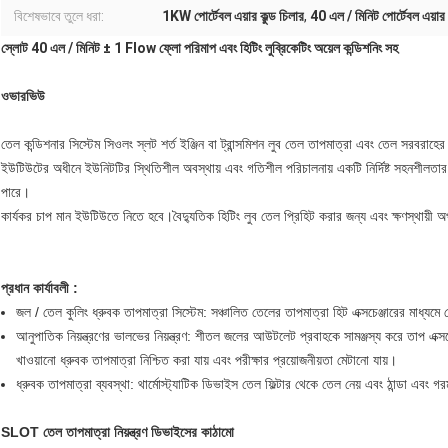
বিশেষভাবে তুলে ধরা:
1KW পোর্টেবল এয়ার কুল্ড চিলার
,
40 এল / মিনিট পোর্টেবল এয়ার
স্লোট 40 এল / মিনিট ± 1 Flow ফ্লো পরিমাপ এবং হিটিং লুব্রিকেটিং অয়েল কন্ডিশনিং সহ
ওভারভিউ
তেল কন্ডিশনার সিস্টেম সিওলং স্লট শর্ত ইঞ্জিন বা ট্রান্সমিশন লুব তেল তাপমাত্রা এবং তেল সরবরাহের 
ইউটিউটের অধীনে ইউনিটটির স্থিতিশীল অবস্থায় এবং গতিশীল পরিচালনায় একটি নির্দিষ্ট সহনশীলতার
পারে।
কার্যকর চাপ মান ইউটিউতে নিতে হবে।বৈদ্যুতিক হিটিং লুব তেল প্রিহিট করার জন্য এবং ক্ষণস্থায়ী 
প্রধান কার্যাবলী :
জল / তেল কুলিং ধ্রুবক তাপমাত্রা সিস্টেম: সঞ্চালিত তেলের তাপমাত্রা হিট এক্সচেঞ্জারের মাধ্যমে
আনুপাতিক নিয়ন্ত্রণের ভালভের নিয়ন্ত্রণ: শীতল জলের আউটলেট প্রবাহকে সামঞ্জস্য করে তাপ এক্সচেঞ্
খাওয়ানো ধ্রুবক তাপমাত্রা নিশ্চিত করা যায় এবং পরীক্ষার প্রয়োজনীয়তা মেটানো যায়।
ধ্রুবক তাপমাত্রা ব্যবস্থা: থার্মোস্ট্যাটিক ডিভাইস তেল ফিল্টার থেকে তেল নেয় এবং ঠান্ডা এবং
SLOT তেল তাপমাত্রা নিয়ন্ত্রণ ডিভাইসের কাঠামো