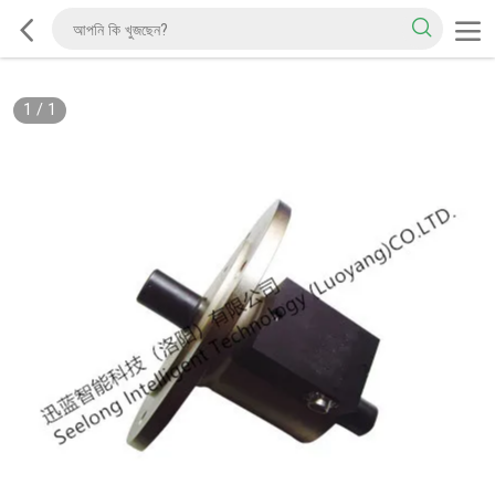
1
/
1