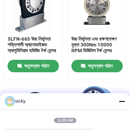
কারখানা ভ্রমণ
গুণগত মান নিয়ন্ত্রণ
SLFN-665 উচ্চ নির্ভুলতা
উচ্চ নির্ভুলতা এবং রক্ষণাবেক্ষণ
শক্তিশালী অ্যানোডাইজড
মুক্ত 300Nm 10000
অ্যালুমিনিয়াম হাউজিং টর্ক সেন্সর
RPM ডিজিটাল টর্ক সেন্সর
যোগাযোগ করুন
অনুসন্ধান পাঠান
অনুসন্ধান পাঠান
খবর
মামলা
vicky
টর্ক ডায়নামিটার
11:05 AM
হাই স্পিড ডায়নামিটার