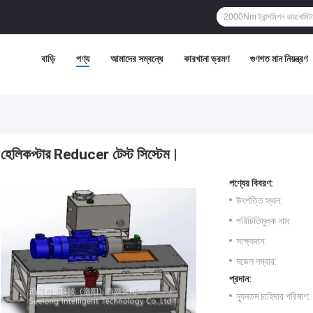
বাড়ি
পণ্য
আমাদের সম্বন্ধে
কারখানা ভ্রমণ
গুণগত মান নিয়ন্ত্রণ
হেলিকপ্টার Reducer টেস্ট সিস্টেম |
পণ্যের বিবরণ:
উৎপত্তি স্থল:
পরিচিতিমুলক নাম:
সাক্ষ্যদান:
মডেল নম্বার:
প্রদান:
ন্যূনতম চাহিদার পরিমাণ: