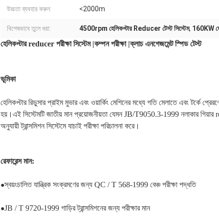
উচ্চতা ব্যবহার করুন:
<2000m
বিশেষভাবে তুলে ধরা:
4500rpm হেলিকপ্টার Reducer টেস্ট সিস্টেম
,
160KW হেলি
হেলিকপ্টার reducer পরীক্ষা সিস্টেম |কম্পন পরীক্ষা |ক্লাচ এনগেজমেন্ট স্পিড টেস্ট
ভূমিকা
হেলিকপ্টার রিডুসার প্রাইম মুভার এবং ওয়ার্কিং মেশিনের মধ্যে গতি মেলাতে এবং টর্কে প্রে
হয়।এই সিস্টেমটি জাতীয় মান প্রয়োজনীয়তা যেমন JB/T9050.3-1999 নলাকার গিয়ার red
অনুযায়ী ট্রান্সমিশন সিস্টেমে যাচাই পরীক্ষা পরিচালনা করে।
রেফারেন্স মান:
স্বয়ংচালিত যান্ত্রিক সংক্রমণের জন্য QC / T 568-1999 বেঞ্চ পরীক্ষা পদ্ধতি
●
JB / T 9720-1999 গাড়ির ট্রান্সমিশনের জন্য পরীক্ষার মান
●