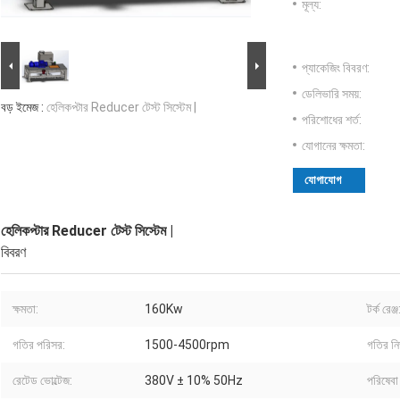
মূল্য:
প্যাকেজিং বিবরণ:
ডেলিভারি সময়:
বড় ইমেজ :
হেলিকপ্টার Reducer টেস্ট সিস্টেম |
পরিশোধের শর্ত:
যোগানের ক্ষমতা:
যোগাযোগ
হেলিকপ্টার Reducer টেস্ট সিস্টেম |
বিবরণ
ক্ষমতা:
160Kw
টর্ক রেঞ্জ
গতির পরিসর:
1500-4500rpm
গতির নির
রেটেড ভোল্টেজ:
380V ± 10% 50Hz
পরিষেবা