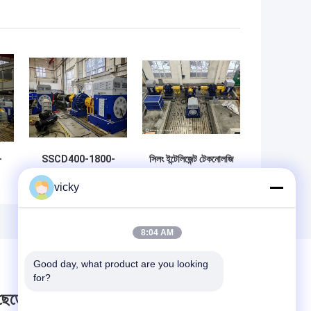
-
SSCD400-1800-
সিলং ইন্টেলিজেন্ট টেকনোলজি
4000 যানবাহন অক্ষ
স্ব-উত্পাদিত এসএসসিডি
vicky
বং
বৈদ্যুতিক ডায়নামোমিটার
300-1000/3300
টেস্ট বেঞ্চ সিস্টেম
অ্যাক্সেল পারফরম্যান্স টেস্ট
র
বেঞ্চ
8:04 AM
Good day, what product are you looking 
for?
 ছেড়ে