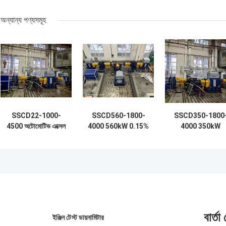
অন্যান্য পণ্যসমূহ
SSCD22-1000-
SSCD560-1800-
SSCD350-1800
4500 অটোমোটিভ এক্সেল
4000 560kW 0.15%
4000 350kW
ইলেকট্রিক ডায়নামোমিটার
পরিমাপ নির্ভুলতা ভেহিকেল
স্বয়ংচালিত অ্যাক্সেল এ
টেস্ট বেঞ্চ সিস্টেম
এক্সেল এবং ট্রান্সমিশন
ট্রান্সমিশন পরীক্ষার
টেস্টিং বৈদ্যুতিক
বৈদ্যুতিক ডায়নামোমিটা
ডায়নামোমিটার টেস্ট বেঞ্চ
বেঞ্চ সিস্টেম
সিস্টেম
বার্তা
ইঞ্জিন টেস্ট ডায়নামিটার