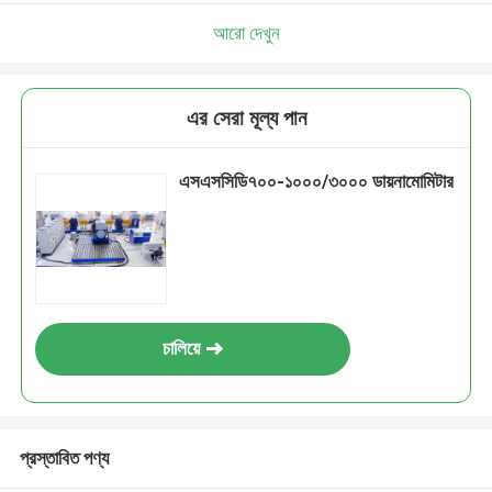
আরো দেখুন
এর সেরা মূল্য পান
এসএসসিডি৭০০-১০০০/৩০০০ ডায়নামোমিটার
চালিয়ে
প্রস্তাবিত পণ্য