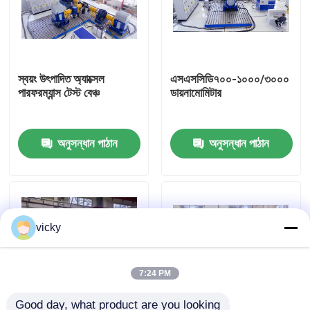
কারখানা ভ্রমণ
স্বয়ং উৎপাদিত অ্যাক্সেল
এসএসসিডি৭০০-১০০০/৩০০০
গুণগত মান নিয়ন্ত্রণ
পারফরম্যান্স টেস্ট বেঞ্চ
ডায়নামোমিটার
যোগাযোগ করুন
অনুসন্ধান পাঠান
অনুসন্ধান পাঠান
খবর
মামলা
vicky
টর্ক ডায়নামিটার
7:24 PM
হাই স্পিড ডায়নামিটার
Good day, what product are you looking 