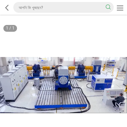
1
/
1