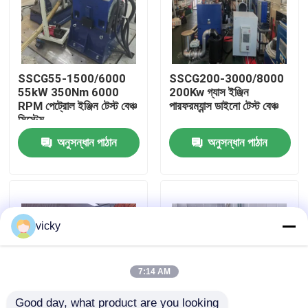
কারখানা ভ্রমণ
SSCG55-1500/6000
SSCG200-3000/8000
গুণগত মান নিয়ন্ত্রণ
55kW 350Nm 6000
200Kw গ্যাস ইঞ্জিন
RPM পেট্রোল ইঞ্জিন টেস্ট বেঞ্চ
পারফরম্যান্স ডাইনো টেস্ট বেঞ্চ
সিস্টেম
যোগাযোগ করুন
অনুসন্ধান পাঠান
অনুসন্ধান পাঠান
খবর
মামলা
vicky
টর্ক ডায়নামিটার
7:14 AM
হাই স্পিড ডায়নামিটার
Good day, what product are you looking 