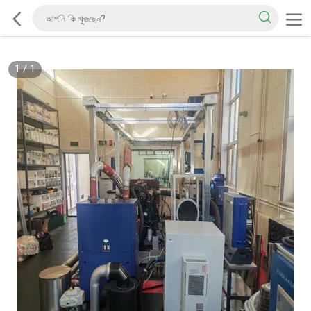
1
/
1