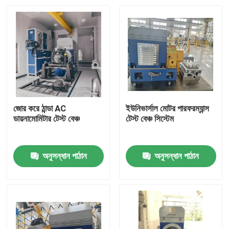
জোর করে ঠান্ডা AC
ইউনিভার্সাল মোটর পারফরম্যান্স
ডায়নামোমিটার টেস্ট বেঞ্চ
টেস্ট বেঞ্চ সিস্টেম
অনুসন্ধান পাঠান
অনুসন্ধান পাঠান
বাড়ি
পণ্য
আমাদের সম্বন্ধে