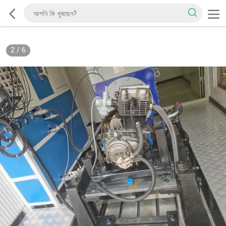
2
/
6