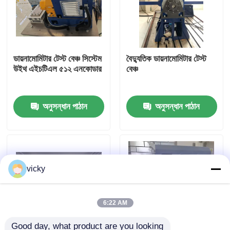
কারখানা ভ্রমণ
ডায়নামোমিটার টেস্ট বেঞ্চ সিস্টেম
বৈদ্যুতিক ডায়নামোমিটার টেস্ট
গুণগত মান নিয়ন্ত্রণ
উইথ এইচটিএল ৫১২ এনকোডার
বেঞ্চ
যোগাযোগ করুন
অনুসন্ধান পাঠান
অনুসন্ধান পাঠান
খবর
মামলা
vicky
টর্ক ডায়নামিটার
6:22 AM
হাই স্পিড ডায়নামিটার
Good day, what product are you looking 