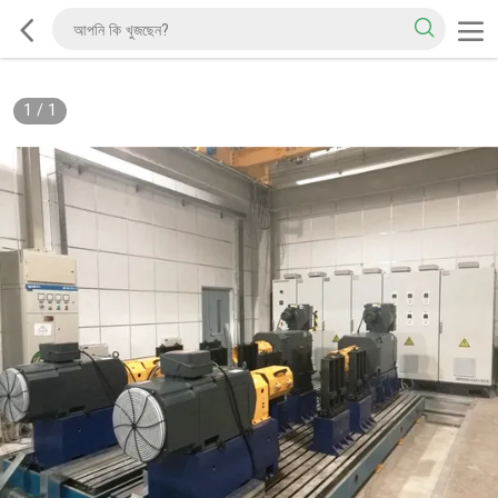
1
/
1