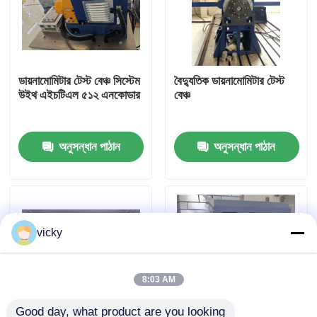
কারখানা ভ্রমণ
ডায়নামোমিটার টেস্ট বেঞ্চ সিস্টেম
বৈদ্যুতিক ডায়নামোমিটার টেস্ট
গুণগত মান নিয়ন্ত্রণ
উইথ এইচটিএল ৫১২ এনকোডার
বেঞ্চ
যোগাযোগ করুন
অনুসন্ধান পাঠান
অনুসন্ধান পাঠান
খবর
মামলা
vicky
টর্ক ডায়নামিটার
8:03 AM
হাই স্পিড ডায়নামিটার
Good day, what product are you looking 