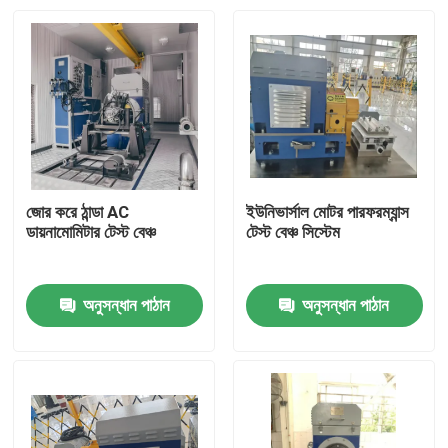
জোর করে ঠান্ডা AC
ইউনিভার্সাল মোটর পারফরম্যান্স
ডায়নামোমিটার টেস্ট বেঞ্চ
টেস্ট বেঞ্চ সিস্টেম
অনুসন্ধান পাঠান
অনুসন্ধান পাঠান
বাড়ি
পণ্য
আমাদের সম্বন্ধে