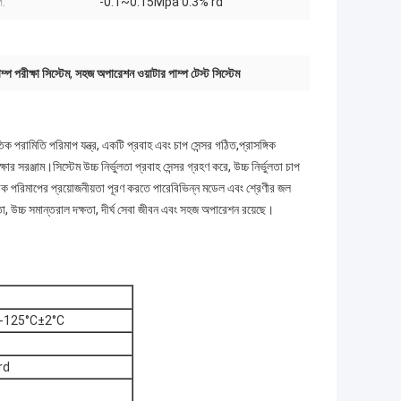
প:
-0.1~0.15Mpa 0.3% rd
ম্প পরীক্ষা সিস্টেম
,
সহজ অপারেশন ওয়াটার পাম্প টেস্ট সিস্টেম
তিক পরামিতি পরিমাপ যন্ত্র, একটি প্রবাহ এবং চাপ সেন্সর গঠিত,প্রাসঙ্গিক
র সরঞ্জাম।সিস্টেম উচ্চ নির্ভুলতা প্রবাহ সেন্সর গ্রহণ করে, উচ্চ নির্ভুলতা চাপ
দি সঠিক পরিমাপের প্রয়োজনীয়তা পূরণ করতে পারেবিভিন্ন মডেল এবং শ্রেণীর জল
তা, উচ্চ সমান্তরাল দক্ষতা, দীর্ঘ সেবা জীবন এবং সহজ অপারেশন রয়েছে।
2°C-125°C±2°C
rd