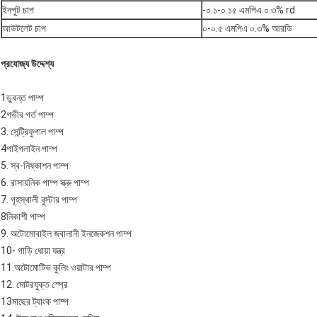
ইনপুট চাপ
-০.১-০.১৫ এমপিএ ০.৩% rd
আউটলেট চাপ
০-০.৫ এমপিএ ০.৩% আরডি
প্রযোজ্য উদ্দেশ্য
1ডুবন্ত পাম্প
2গভীর গর্ত পাম্প
3. সেন্ট্রিফুগাল পাম্প
4পাইপলাইন পাম্প
5. স্ব-নিষ্কাশন পাম্প
6. রাসায়নিক পাম্প স্ক্রু পাম্প
7. গৃহস্থালী বুস্টার পাম্প
8নিকাশী পাম্প
9. অটোমোবাইল জ্বালানী ইনজেকশন পাম্প
10- গাড়ি ধোয়া যন্ত্র
11.অটোমোটিভ কুলিং ওয়াটার পাম্প
12. মোটরযুক্ত স্প্রে
13মাছের ট্যাংক পাম্প