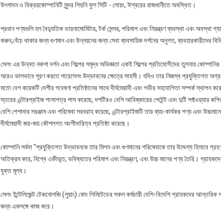
উৎপাদন ও বিক্রয়কোম্পানিটি সুন্দর পিয়নি ফুল সিটি - লোয়ং, ঈশ্বরের রাজধানীতে অবস্থিত।
প্রধান পণ্যগুলি হল বৈদ্যুতিক ডায়নামোমিটার, টর্ক সেন্সর, পরিমাপ এবং নিয়ন্ত্রণ ব্যবস্থা এবং অবস্থা গ্যা
করুন,বেঁচে থাকার জন্য গুণমান এবং উন্নয়নের জন্য সেবা ব্যবসায়িক দর্শনের অনুগত, ব্যবহারকারীদের বিভিন
সেলং এর উন্নত নকশা দর্শন এবং শিল্পের সমৃদ্ধ অভিজ্ঞতা একই শিল্পের প্রতিযোগীদের তুলনায় কোম্পানির 
আরও ভালভাবে পূরণ করতে পারেসেলং উদ্ভাবনের ক্ষেত্রে সাহসী। যদিও তার নিজস্ব প্রযুক্তিগত অগ্রগতি এব
মতো বেশ কয়েকটি দেশীয় গবেষণা প্রতিষ্ঠানের সাথে দীর্ঘমেয়াদী এবং গভীর সহযোগিতা সম্পর্ক স্থ
স্তরের এন্টারপ্রাইজ শংসাপত্র পাস করেছে, দশটিরও বেশি আবিষ্কারের পেটেন্ট এবং দুটি সফ্টওয়্যার 
বেশি পেশাদার সরঞ্জাম এবং পরিষেবা সরবরাহ করেছে, এন্টারপ্রাইজটি তার ব্যয়-কার্যকর পণ্য এবং উচ্চম
দীর্ঘমেয়াদী জয়-জয় কৌশলগত অংশীদারিত্ব প্রতিষ্ঠা করেছে।
কোম্পানি সর্বদা "প্রযুক্তিগত উদ্ভাবনকে তার মিশন এবং গুণমানের পরিষেবাকে তার উদ্দেশ্য হিসাবে গ্র
অতিক্রম করে, বিশ্বে একীভূত, ভবিষ্যতের পরিমাপ এবং নিয়ন্ত্রণ, এবং উচ্চ মানের পণ্য তৈরি। গ্রাহকদের উচ
যুক্ত মূল্য।
সেলং ইন্টেলিজেন্ট টেকনোলজি (লুয়াং) কোং লিমিটেডের সকল কর্মচারী দেশি-বিদেশি গ্রাহকদের আন্তরি
জন্য একসঙ্গে কাজ করে।