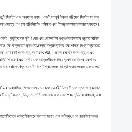
রান্টি সিস্টেম এবং অন্যান্য পণ্য। একটি সম্পূর্ণ বিক্রয় পরিষেবা সিস্টেম স্থাপন
্ন ক্ষেত্রে পাওয়ার ইঞ্জিনিয়ারিং পরিমাপ এবং নিয়ন্ত্রণ সমাধান সরবরাহ করতে।
একটি প্রযুক্তিগত সুবিধা দেয়,এবং কোম্পানির পণ্যগুলি বাজারের প্রকৃত চাহিদা
ং উন্নয়নকে মূল্য দেয়,সিঙ্গুয়া বিশ্ববিদ্যালয় এবং শানডং বিশ্ববিদ্যালয়ের
াপন করেছে।এটি সিই শংসাপত্র, আইএসও9001 মানের সিস্টেম শংসাপত্র, এএএ
কপিরাইট পেয়েছে।এটি দেশীয় এবং আন্তর্জাতিক উভয় ব্যবহারকারীদের একশ'রও
ানের পরিষেবাদির মাধ্যমে দেশী-বিদেশী গ্রাহকদের আস্থা অর্জন করেছে এবং একটি
হণ" এর ব্যবসায়িক দর্শনের সাথে মেনে চলে।একই শিল্পের উন্নত স্তরকে ক্রমাগত
্চ বুদ্ধিমত্তা, নির্ভুলতা, গতি সঙ্গে পণ্য এবং সেবা প্রদান,নির্ভরযোগ্যতা, এবং
ক সহযোগিতাকে আন্তরিকভাবে স্বাগত জানায় এবং ভবিষ্যৎ ও সাধারণ উন্নয়নের