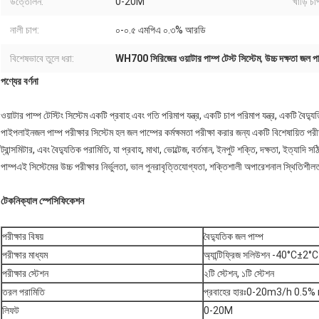
উত্তোলন:
0-20M
খাঁড়ি চা
নালী চাপ:
০-০.৫ এমপিএ ০.৩% আরডি
বিশেষভাবে তুলে ধরা:
WH700 সিরিজের ওয়াটার পাম্প টেস্ট সিস্টেম
,
উচ্চ দক্ষতা জল পা
পণ্যের বর্ণনা
ওয়াটার পাম্প টেস্টিং সিস্টেম একটি প্রবাহ এবং গতি পরিমাপ যন্ত্র, একটি চাপ পরিমাপ যন্ত্র, একটি বৈদ্যু
পাইপলাইনজল পাম্প পরীক্ষার সিস্টেম হল জল পাম্পের কর্মক্ষমতা পরীক্ষা করার জন্য একটি বিশেষায়িত পরীক্ষা
ট্রান্সমিটার, এবং বৈদ্যুতিক পরামিতি, যা প্রবাহ, মাথা, ভোল্টেজ, বর্তমান, ইনপুট শক্তি, দক্ষতা, ইত্যা
পাম্পএই সিস্টেমের উচ্চ পরীক্ষার নির্ভুলতা, ভাল পুনরাবৃত্তিযোগ্যতা, শক্তিশালী অপারেশনাল স্থিতিশীল
টেকনিক্যাল স্পেসিফিকেশন
পরীক্ষার বিষয়
বৈদ্যুতিক জল পাম্প
পরীক্ষার মাধ্যম
অ্যান্টিফ্রিজ সলিউশন -40°C±
পরীক্ষার স্টেশন
২টি স্টেশন, ১টি স্টেশন
তরল পরামিতি
প্রবাহের হারঃ0-20m3/h 0.5% 
লিফট
0-20M