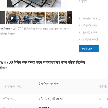
মূল্য:
প্যাকেজিং বিবরণ:
ডেলিভারি সময়:
বড় ইমেজ :
WH700 সিরিজ উচ্চ দক্ষতা সহজ অপারেশন জল পাম্প
পরিশোধের শর্ত:
পরীক্ষা সিস্টেম
যোগানের ক্ষমতা:
যোগাযোগ
WH700 সিরিজ উচ্চ দক্ষতা সহজ অপারেশন জল পাম্প পরীক্ষা সিস্টেম
বিবরণ
বৈদ্যুতিক জল পাম্প
পরীক্ষামূলক বিষয়:
পরীক্ষার
পরীক্ষা কেন্দ্র:
২টি স্টেশন, ১টি স্টেশন
তরল পরা