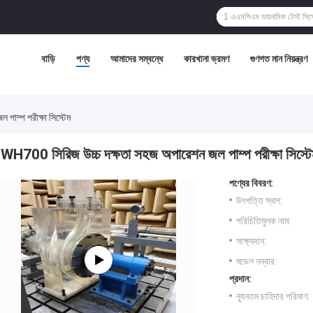
বাড়ি
পণ্য
আমাদের সম্বন্ধে
কারখানা ভ্রমণ
গুণগত মান নিয়ন্ত্রণ
পাম্প পরীক্ষা সিস্টেম
WH700 সিরিজ উচ্চ দক্ষতা সহজ অপারেশন জল পাম্প পরীক্ষা সিস্ট
পণ্যের বিবরণ:
উৎপত্তি স্থল:
পরিচিতিমুলক নাম:
সাক্ষ্যদান:
মডেল নম্বার:
প্রদান:
ন্যূনতম চাহিদার পরিমাণ: