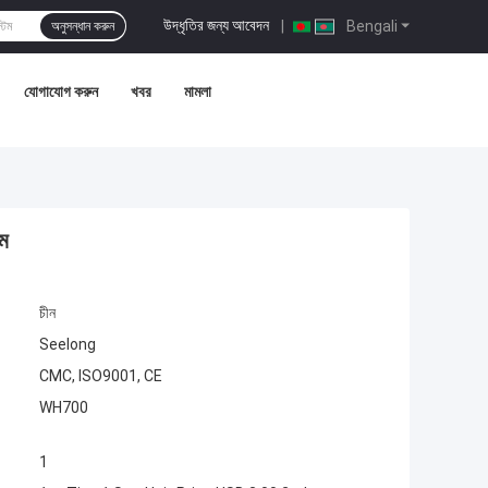
উদ্ধৃতির জন্য আবেদন
|
Bengali
অনুসন্ধান করুন
যোগাযোগ করুন
খবর
মামলা
েম
চীন
Seelong
CMC, ISO9001, CE
WH700
1