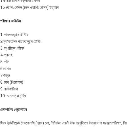
14. উচ্চ চাপ পরিষ্কারের মেশিন
15ওয়াশিং মেশিন (ডিশ ওয়াশিং মেশিন) ইত্যাদি
পরীক্ষার আইটেম
1. পারফরম্যান্স টেস্টিং
2ক্যাভিটেশন পারফরম্যান্স টেস্টিং
3. স্থায়িত্ব পরীক্ষা
4. প্রবাহ
5. গতি
6বর্তমান
7শক্তি
8. চাপ (শিরোনাম)
9. কার্যকারিতা
10. তাপমাত্রা বৃদ্ধি
কোম্পানির প্রোফাইল
সিলং ইন্টেলিজেন্ট টেকনোলজি (লুয়াং) কো, লিমিটেড একটি উচ্চ প্রযুক্তির উদ্যোগ যা সরঞ্জাম পরিমাপ, নিয়ন্