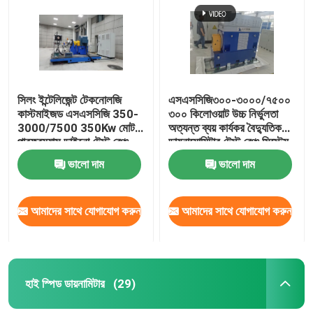
সিলং ইন্টেলিজেন্ট টেকনোলজি
এসএসসিজি৩০০-৩০০০/৭৫০০
কাস্টমাইজড এসএসসিজি 350-
৩০০ কিলোওয়াট উচ্চ নির্ভুলতা
3000/7500 350Kw মোটর
অত্যন্ত ব্যয় কার্যকর বৈদ্যুতিক
পারফরম্যান্স ডাইনো টেস্ট বেঞ্চ
ডায়নামোমিটার টেস্ট বেঞ্চ সিস্টেম
ইভি মোটর পারফরম্যান্স পরীক্ষা
ভালো দাম
ভালো দাম
করার জন্য
আমাদের সাথে যোগাযোগ করুন
আমাদের সাথে যোগাযোগ করুন
হাই স্পিড ডায়নামিটার
(29)