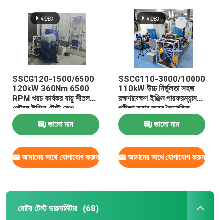
SSCG120-1500/6500
SSCG110-3000/10000
120kW 360Nm 6500
110kW উচ্চ নির্ভুলতা সহজ
RPM খরচ কার্যকর বায়ু শীতল
রক্ষণাবেক্ষণ ইঞ্জিন পারফরম্যান্স
পেট্রল ইঞ্জিন টেস্ট বেঞ্চ
পরীক্ষা করার জন্য বৈদ্যুতিক
ডায়নামোমিটার টেস্ট বেঞ্চ সিস্টেম
ভালো দাম
ভালো দাম
আমাদের সাথে যোগাযোগ করুন
আমাদের সাথে যোগাযোগ করুন
মোটর টেস্ট ডায়নামিটার
(68)