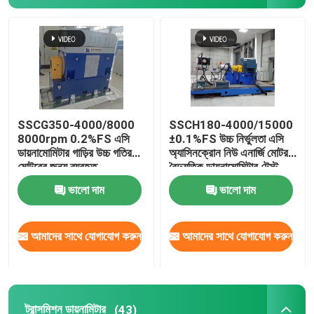
SSCG350-4000/8000
SSCH180-4000/15000
8000rpm 0.2%FS এসি
±0.1%FS উচ্চ নির্ভুলতা এসি
ডায়নামোমিটার গাড়ির উচ্চ গতির
অ্যাসিনক্রোন নিউ এনার্জি মোটর
মোটরের জন্য ব্যবহৃত
বৈদ্যুতিক ডায়নামোমিটার টেস্ট
বেঞ্চ
ভালো দাম
ভালো দাম
আমাদের সাথে যোগাযোগ করুন
আমাদের সাথে যোগাযোগ করুন
ট্রান্সমিশন ডায়নামিটার
(43)