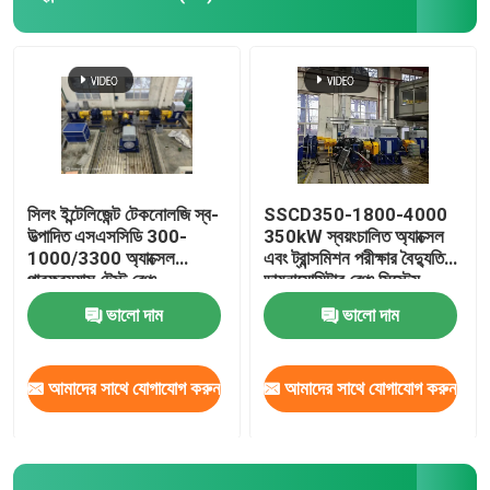
সিলং ইন্টেলিজেন্ট টেকনোলজি স্ব-
SSCD350-1800-4000
উত্পাদিত এসএসসিডি 300-
350kW স্বয়ংচালিত অ্যাক্সেল
1000/3300 অ্যাক্সেল
এবং ট্রান্সমিশন পরীক্ষার বৈদ্যুতিক
পারফরম্যান্স টেস্ট বেঞ্চ
ডায়নামোমিটার বেঞ্চ সিস্টেম
ভালো দাম
ভালো দাম
আমাদের সাথে যোগাযোগ করুন
আমাদের সাথে যোগাযোগ করুন