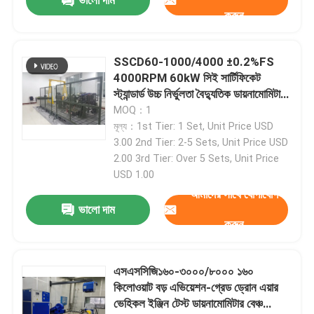
ভালো দাম
করুন
ইঞ্জিন টেস্ট বেঞ্চ
SSCD60-1000/4000 ±0.2%FS
4000RPM 60kW সিই সার্টিফিকেট
উচ্চ নির্ভুলতা চাপ সংবেদক
স্ট্যান্ডার্ড উচ্চ নির্ভুলতা বৈদ্যুতিক ডায়নামোমিটার
টেস্ট বেঞ্চ সিস্টেম ডিজেল ইঞ্জিনের জন্য
MOQ：1
গিয়ারবক্স পরীক্ষা বেঞ্চ
মূল্য：1st Tier: 1 Set, Unit Price USD
3.00 2nd Tier: 2-5 Sets, Unit Price USD
2.00 3rd Tier: Over 5 Sets, Unit Price
পোর্টেবল ডেটা অধিগ্রহণ মডিউল
USD 1.00
আমাদের সাথে যোগাযোগ
ভালো দাম
দ্রুত সংযোগ সংযোগ
করুন
বৈদ্যুতিক ড্রাইভ মোটর
এসএসসিজি১৬০-৩০০০/৮০০০ ১৬০
কিলোওয়াট বড় এভিয়েশন-গ্রেড ড্রোন এয়ার
এয়ার কন্ডিশনার বুস্ট করুন
ভেহিকল ইঞ্জিন টেস্ট ডায়নামোমিটার বেঞ্চ