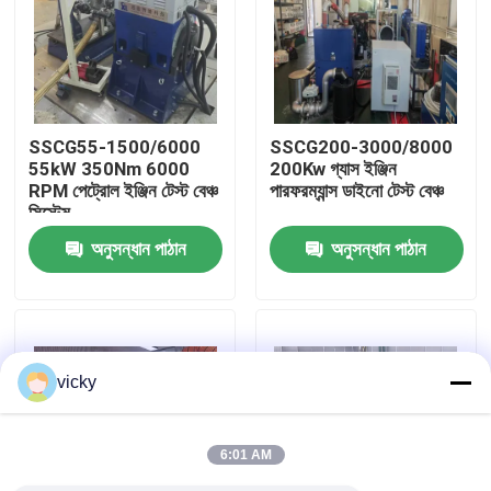
কারখানা ভ্রমণ
গুণগত মান নিয়ন্ত্রণ
SSCG55-1500/6000
SSCG200-3000/8000
55kW 350Nm 6000
200Kw গ্যাস ইঞ্জিন
RPM পেট্রোল ইঞ্জিন টেস্ট বেঞ্চ
পারফরম্যান্স ডাইনো টেস্ট বেঞ্চ
যোগাযোগ করুন
সিস্টেম
অনুসন্ধান পাঠান
অনুসন্ধান পাঠান
খবর
মামলা
vicky
টর্ক ডায়নামিটার
6:01 AM
হাই স্পিড ডায়নামিটার