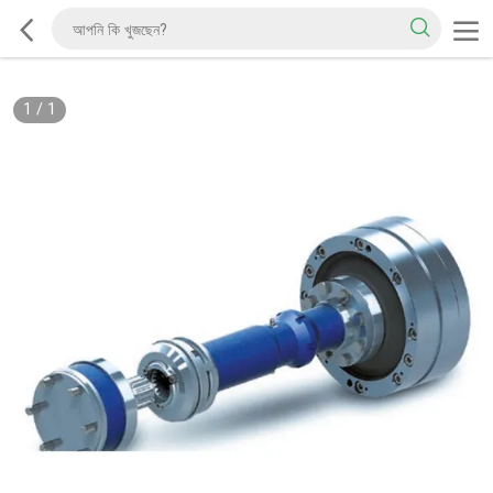
1
/
1