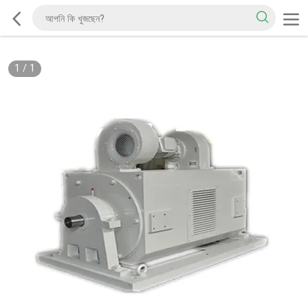
1
/
1