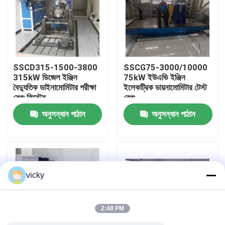
কারখানা ভ্রমণ
গুণগত মান নিয়ন্ত্রণ
SSCD315-1500-3800
SSCG75-3000/10000
315kW ডিজেল ইঞ্জিন
75kW ইউএভি ইঞ্জিন
বৈদ্যুতিক ডাইনামোমিটার পরীক্ষা
ইলেকট্রিক ডায়নামোমিটার টেস্ট
যোগাযোগ করুন
বেঞ্চ সিস্টেম
বেঞ্চ
অনুসন্ধান পাঠান
অনুসন্ধান পাঠান
খবর
মামলা
vicky
টর্ক ডায়নামিটার
2:48 PM
হাই স্পিড ডায়নামিটার