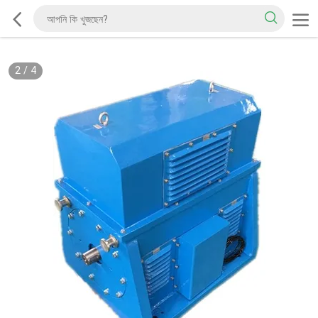
2
/
4