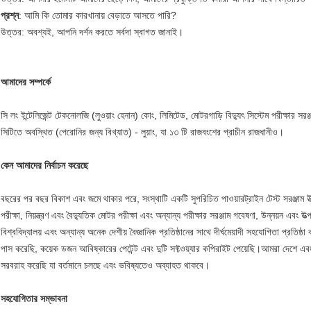
প্রশ্ন
: আমি কি তোমার কারখানায় বেড়াতে আসতে পারি?
উত্তর: অবশ্যই, আপনি দর্শন করতে সর্বদা স্বাগত জানাই।
আমাদের সম্পর্কে
সি লং ইন্টেলিজেন্ট টেকনোলজি (লুওয়াং হেনান) কোং, লিমিটেড, মোটরগাড়ি বিদ্যুৎ সিস্টেম পরীক্ষার সরঞ
সিটিতে অবস্থিত (পেরোনির জন্য বিখ্যাত) - লুয়াং, যা ১৩ টি রাজবংশের প্রাচীন রাজধানীও।
কেন আমাদের নির্বাচন করেছে
বছরের পর বছর বিকাশ এবং জমে থাকার পরে, সংস্থাটি একটি সুপরিচিত পাওয়ারট্রাইন টেস্ট সরঞ্জাম উত্প
পরীক্ষা, নিয়ন্ত্রণ এবং বৈদ্যুতিক মোটর পরীক্ষা এবং অন্যান্য পরীক্ষার সরঞ্জাম গবেষণা, উন্নয়ন এবং উ
বিশ্ববিদ্যালয় এবং অন্যান্য অনেক দেশীয় বৈজ্ঞানিক প্রতিষ্ঠানের সাথে দীর্ঘমেয়াদী সহযোগিতা প্
পাস করেছি, কয়েক ডজন আবিষ্কারের পেটেন্ট এবং দুটি সফ্টওয়্যার কপিরাইট পেয়েছি।আমরা দেশে এব
সরবরাহ করেছি যা বর্তমানে চলছে এবং ভবিষ্যতেও অব্যাহত থাকবে।
সহযোগিতার সম্ভাবনা