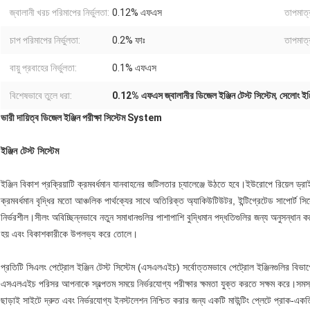
জ্বালানী খরচ পরিমাপের নির্ভুলতা:
0.12% এফএস
তাপমাত্র
চাপ পরিমাপের নির্ভুলতা:
0.2% ফাঃ
তাপমাত্রা
বায়ু প্রবাহের নির্ভুলতা:
0.1% এফএস
বিশেষভাবে তুলে ধরা:
0.12% এফএস জ্বালানীর ডিজেল ইঞ্জিন টেস্ট সিস্টেম
,
সেলোং ইঞ্জ
ভারী দায়িত্ব ডিজেল ইঞ্জিন পরীক্ষা সিস্টেম System
ইঞ্জিন টেস্ট সিস্টেম
ইঞ্জিন বিকাশ প্রক্রিয়াটি ক্রমবর্ধমান যানবাহনের জটিলতার চ্যালেঞ্জে উঠতে হবে।ইউরোপে রিয়েল ড্রাই
ক্রমবর্ধমান বৃদ্ধির মতো আঞ্চলিক পার্থক্যের সাথে অতিরিক্ত অ্যাকিউটিউটর, ইন্টিগ্রেটেড সাপোর্ট স
নির্ভরশীল।সীলং অবিচ্ছিন্নভাবে নতুন সমাধানগুলির পাশাপাশি বুদ্ধিমান পদ্ধতিগুলির জন্য অনুসন্ধান ক
হয় এবং বিকাশকারীকে উপলভ্য করে তোলে।
প্রতিটি সিএলং পেট্রোল ইঞ্জিন টেস্ট সিস্টেম (এসএলএইচ) সর্বোত্তমভাবে পেট্রোল ইঞ্জিনগুলির বিভা
এসএলএইচ পরিসর আপনাকে স্বল্পতম সময়ে নির্ভরযোগ্য পরীক্ষার ক্ষমতা যুক্ত করতে সক্ষম করে।সমস্ত স
ছাড়াই সাইটে দ্রুত এবং নির্ভরযোগ্য ইনস্টলেশন নিশ্চিত করার জন্য একটি মাউন্টিং প্লেটে প্রাক-এক