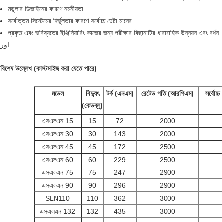
মডুলার ডিজাইনের কারণে নমনীয়তা
সর্বোত্তম সিস্টেমের নির্ভুলতার কারণে সর্বোচ্চ ডেটা মানের
প্রকৃত এবং ভবিষ্যতের ইঞ্জিনিয়ারিং কাজের জন্য পরীক্ষার বিছানাটির ধারাবাহিক উন্নয়ন এবং বর্ধন
اور
বিশেষ উল্লেখ (কাস্টমাইজ করা যেতে পারে)
মডেল
বিদ্যুৎ
টর্ক (এনএম)
রেটেড গতি (আরপিএম)
সর্বোচ
(কেডব্লু)
এসএলএন 15
15
72
2000
এসএলএন 30
30
143
2000
এসএলএন 45
45
172
2500
এসএলএন 60
60
229
2500
এসএলএন 75
75
247
2900
এসএলএন 90
90
296
2900
SLN110
110
362
3000
এসএলএন 132
132
435
3000