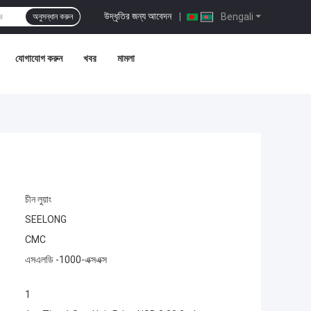
উদ্ধৃতির জন্য আবেদন
|
Bengali
অনুসন্ধান করুন
যোগাযোগ করুন
খবর
মামলা
চীন লুয়াং
SEELONG
CMC
এসএলডি -1000-এক্সএক্স
1