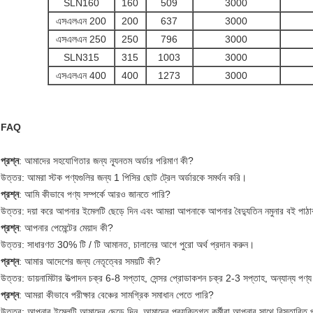
SLN160
160
509
3000
এসএলএন 200
200
637
3000
এসএলএন 250
250
796
3000
SLN315
315
1003
3000
এসএলএন 400
400
1273
3000
FAQ
প্রশ্ন
: আমাদের সহযোগিতার জন্য ন্যূনতম অর্ডার পরিমাণ কী?
উত্তর: আমরা স্টক পণ্যগুলির জন্য 1 পিসির ছোট ট্রেল অর্ডারকে সমর্থন করি।
প্রশ্ন
: আমি কীভাবে পণ্য সম্পর্কে আরও জানতে পারি?
উত্তর: দয়া করে আপনার ইমেলটি ছেড়ে দিন এবং আমরা আপনাকে আপনার বৈদ্যুতিন নমুনার বই পাঠ
প্রশ্ন
: আপনার পেমেন্টের মেয়াদ কী?
উত্তর: সাধারণত 30% টি / টি আমানত, চালানের আগে পুরো অর্থ প্রদান করুন।
প্রশ্ন
: আমার আদেশের জন্য নেতৃত্বের সময়টি কী?
উত্তর: ডায়নামিটার উত্পাদন চক্র 6-8 সপ্তাহ, সেন্সর প্রোডাকশন চক্র 2-3 সপ্তাহ, অন্যান্য প
প্রশ্ন
: আমরা কীভাবে পরীক্ষার বেঞ্চের সামগ্রিক সমাধান পেতে পারি?
উত্তর: আপনার ইমেলটি আমাদের ছেড়ে দিন, আমাদের প্রযুক্তিগত কর্মীরা আপনার সাথে বিস্তারিত 