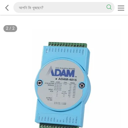
2
/
2