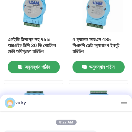
কারখানা ভ্রমণ
গুণগত মান নিয়ন্ত্রণ
এলইডি ডিসপ্লে সহ 95%
4 চ্যানেল আরএস 485
আরএইচ ডিসি 30 ভি পোর্টেবল
সিএমসি ডেল্টা অ্যানালগ ইনপুট
ডেটা অধিগ্রহণ মডিউল
মডিউল
যোগাযোগ করুন
অনুসন্ধান পাঠান
অনুসন্ধান পাঠান
খবর
মামলা
vicky
টর্ক ডায়নামিটার
8:22 AM
হাই স্পিড ডায়নামিটার