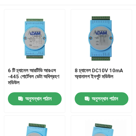
6 টি চ্যানেল আরটিডি আরএস
8 চ্যানেল DC10V 10mA
-445 পোর্টেবল ডেটা অধিগ্রহণ
অ্যানালগ ইনপুট মডিউল
মডিউল
বাড়ি
অনুসন্ধান পাঠান
অনুসন্ধান পাঠান
পণ্য
আমাদের সম্বন্ধে