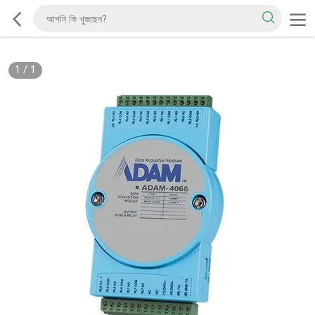
1
/
1