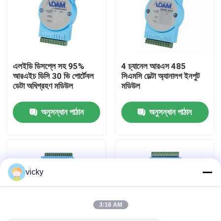
কারখানা ভ্রমণ
গুণগত মান নিয়ন্ত্রণ
এলইডি ডিসপ্লে সহ 95%
4 চ্যানেল আরএস 485
আরএইচ ডিসি 30 ভি পোর্টেবল
সিএমসি ডেল্টা অ্যানালগ ইনপুট
ডেটা অধিগ্রহণ মডিউল
মডিউল
যোগাযোগ করুন
অনুসন্ধান পাঠান
অনুসন্ধান পাঠান
খবর
মামলা
vicky
টর্ক ডায়নামিটার
3:16 AM
হাই স্পিড ডায়নামিটার