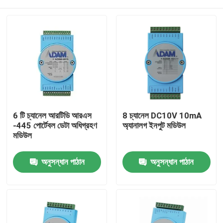
6 টি চ্যানেল আরটিডি আরএস
8 চ্যানেল DC10V 10mA
-445 পোর্টেবল ডেটা অধিগ্রহণ
অ্যানালগ ইনপুট মডিউল
মডিউল
বাড়ি
অনুসন্ধান পাঠান
অনুসন্ধান পাঠান
পণ্য
আমাদের সম্বন্ধে