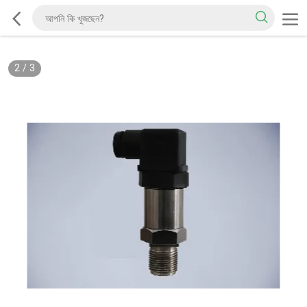
2
/
3