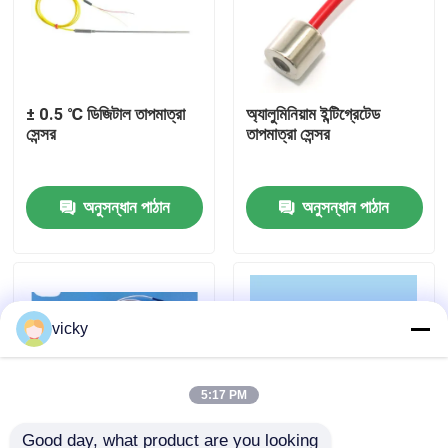
কারখানা ভ্রমণ
± 0.5 ℃ ডিজিটাল তাপমাত্রা
অ্যালুমিনিয়াম ইন্টিগ্রেটেড
গুণগত মান নিয়ন্ত্রণ
সেন্সর
তাপমাত্রা সেন্সর
যোগাযোগ করুন
অনুসন্ধান পাঠান
অনুসন্ধান পাঠান
খবর
মামলা
vicky
টর্ক ডায়নামিটার
5:17 PM
হাই স্পিড ডায়নামিটার
Good day, what product are you looking 