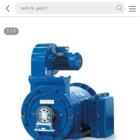
1
/
1