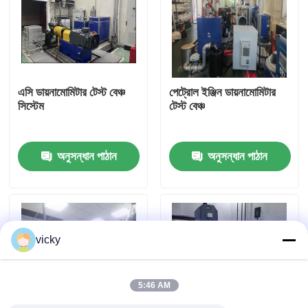
কারখানা ভ্রমণ
গুণগত মান নিয়ন্ত্রণ
এসি ডায়নামোমিটার টেস্ট বেঞ্চ
পেট্রোল ইঞ্জিন ডায়নামোমিটার
সিস্টেম
টেস্ট বেঞ্চ
যোগাযোগ করুন
অনুসন্ধান পাঠান
অনুসন্ধান পাঠান
খবর
মামলা
vicky
টর্ক ডায়নামিটার
5:46 AM
হাই স্পিড ডায়নামিটার