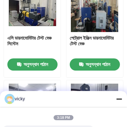
কারখানা ভ্রমণ
গুণগত মান নিয়ন্ত্রণ
এসি ডায়নামোমিটার টেস্ট বেঞ্চ
পেট্রোল ইঞ্জিন ডায়নামোমিটার
সিস্টেম
টেস্ট বেঞ্চ
যোগাযোগ করুন
অনুসন্ধান পাঠান
অনুসন্ধান পাঠান
খবর
মামলা
vicky
টর্ক ডায়নামিটার
3:18 PM
হাই স্পিড ডায়নামিটার