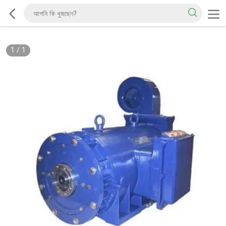
1
/
1