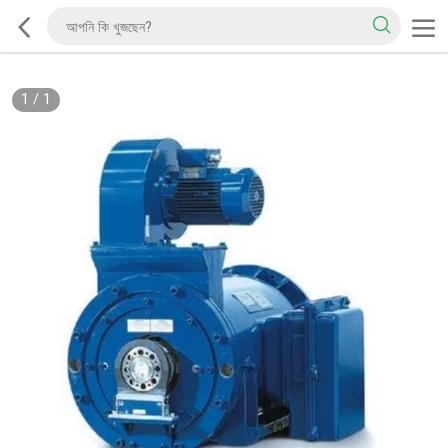
1
/
1