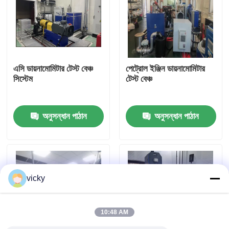
কারখানা ভ্রমণ
গুণগত মান নিয়ন্ত্রণ
এসি ডায়নামোমিটার টেস্ট বেঞ্চ
পেট্রোল ইঞ্জিন ডায়নামোমিটার
সিস্টেম
টেস্ট বেঞ্চ
যোগাযোগ করুন
অনুসন্ধান পাঠান
অনুসন্ধান পাঠান
খবর
মামলা
vicky
টর্ক ডায়নামিটার
10:48 AM
হাই স্পিড ডায়নামিটার