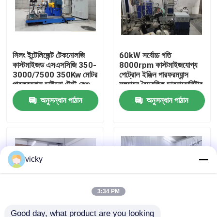
কারখানা ভ্রমণ
সিলং ইন্টেলিজেন্ট টেকনোলজি
60kW সর্বোচ্চ গতি
গুণগত মান নিয়ন্ত্রণ
কাস্টমাইজড এসএসসিজি 350-
8000rpm কাস্টমাইজযোগ্য
3000/7500 350Kw মোটর
পেট্রোল ইঞ্জিন পারফরম্যান্স
পারফরম্যান্স ডাইনো টেস্ট বেঞ্চ
মূল্যায়ন বৈদ্যুতিক ডায়নামোমিটার
যোগাযোগ করুন
টেস্ট বেঞ্চ সিস্টেম
অনুসন্ধান পাঠান
অনুসন্ধান পাঠান
খবর
মামলা
vicky
টর্ক ডায়নামিটার
3:34 PM
হাই স্পিড ডায়নামিটার
Good day, what product are you looking 