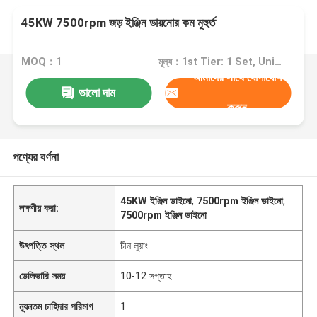
45KW 7500rpm জড় ইঞ্জিন ডায়নোর কম মুহুর্ত
MOQ：1
মূল্য：1st Tier: 1 Set, Unit Price USD 3.00 2nd Tier: 2-5 Sets, Unit Price USD 2.00 3rd Tier: Over 5 Sets, Unit Price USD 1.00
আমাদের সাথে যোগাযোগ
ভালো দাম
করুন
পণ্যের বর্ণনা
45KW ইঞ্জিন ডাইনো
,
7500rpm ইঞ্জিন ডাইনো
,
লক্ষণীয় করা:
7500rpm ইঞ্জিন ডাইনো
উৎপত্তি স্থল
চীন লুয়াং
ডেলিভারি সময়
10-12 সপ্তাহ
ন্যূনতম চাহিদার পরিমাণ
1