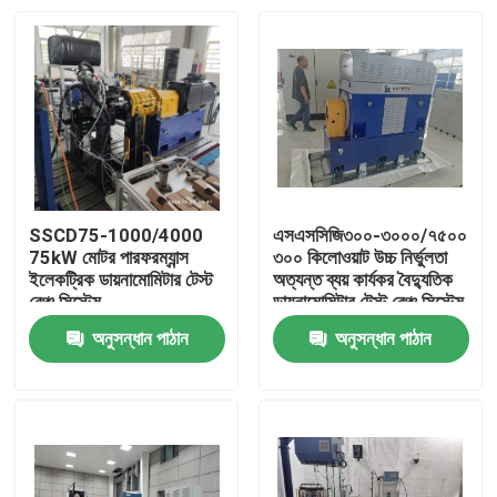
SSCD75-1000/4000
এসএসসিজি৩০০-৩০০০/৭৫০০
75kW মোটর পারফরম্যান্স
৩০০ কিলোওয়াট উচ্চ নির্ভুলতা
ইলেকট্রিক ডায়নামোমিটার টেস্ট
অত্যন্ত ব্যয় কার্যকর বৈদ্যুতিক
বেঞ্চ সিস্টেম
ডায়নামোমিটার টেস্ট বেঞ্চ সিস্টেম
ইভি মোটর পারফরম্যান্স পরীক্ষা
অনুসন্ধান পাঠান
অনুসন্ধান পাঠান
করার জন্য
বাড়ি
পণ্য
আমাদের সম্বন্ধে