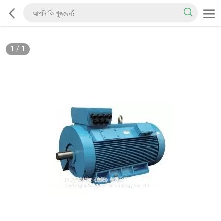
1
/
1