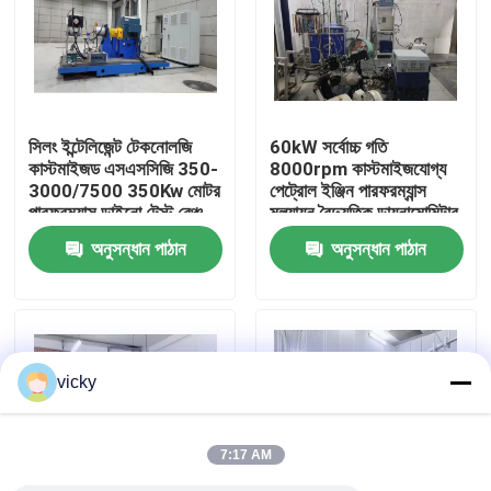
কারখানা ভ্রমণ
গুণগত মান নিয়ন্ত্রণ
সিলং ইন্টেলিজেন্ট টেকনোলজি
60kW সর্বোচ্চ গতি
কাস্টমাইজড এসএসসিজি 350-
8000rpm কাস্টমাইজযোগ্য
3000/7500 350Kw মোটর
পেট্রোল ইঞ্জিন পারফরম্যান্স
যোগাযোগ করুন
পারফরম্যান্স ডাইনো টেস্ট বেঞ্চ
মূল্যায়ন বৈদ্যুতিক ডায়নামোমিটার
টেস্ট বেঞ্চ সিস্টেম
অনুসন্ধান পাঠান
অনুসন্ধান পাঠান
খবর
মামলা
vicky
টর্ক ডায়নামিটার
7:17 AM
হাই স্পিড ডায়নামিটার