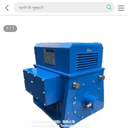
1
/
1