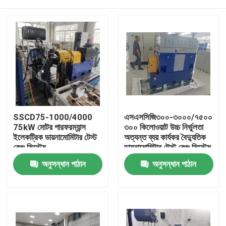
SSCD75-1000/4000
এসএসসিজি৩০০-৩০০০/৭৫০০
75kW মোটর পারফরম্যান্স
৩০০ কিলোওয়াট উচ্চ নির্ভুলতা
ইলেকট্রিক ডায়নামোমিটার টেস্ট
অত্যন্ত ব্যয় কার্যকর বৈদ্যুতিক
বেঞ্চ সিস্টেম
ডায়নামোমিটার টেস্ট বেঞ্চ সিস্টেম
ইভি মোটর পারফরম্যান্স পরীক্ষা
বাড়ি
অনুসন্ধান পাঠান
অনুসন্ধান পাঠান
করার জন্য
পণ্য
আমাদের সম্বন্ধে