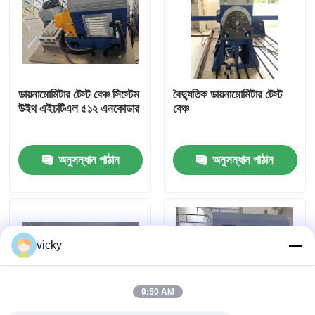
কারখানা ভ্রমণ
গুণগত মান নিয়ন্ত্রণ
ডায়নামোমিটার টেস্ট বেঞ্চ সিস্টেম
বৈদ্যুতিক ডায়নামোমিটার টেস্ট
উইথ এইচটিএল ৫১২ এনকোডার
বেঞ্চ
যোগাযোগ করুন
অনুসন্ধান পাঠান
অনুসন্ধান পাঠান
খবর
মামলা
vicky
টর্ক ডায়নামিটার
9:50 AM
হাই স্পিড ডায়নামিটার