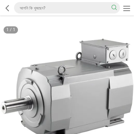
1
/
1