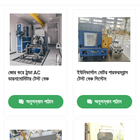
জোর করে ঠান্ডা AC
ইউনিভার্সাল মোটর পারফরম্যান্স
ডায়নামোমিটার টেস্ট বেঞ্চ
টেস্ট বেঞ্চ সিস্টেম
বাড়ি
অনুসন্ধান পাঠান
অনুসন্ধান পাঠান
পণ্য
আমাদের সম্বন্ধে