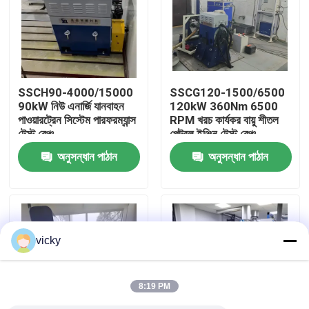
কারখানা ভ্রমণ
গুণগত মান নিয়ন্ত্রণ
SSCH90-4000/15000
SSCG120-1500/6500
90kW নিউ এনার্জি যানবাহন
120kW 360Nm 6500
পাওয়ারট্রেন সিস্টেম পারফরম্যান্স
RPM খরচ কার্যকর বায়ু শীতল
যোগাযোগ করুন
টেস্ট বেঞ্চ
পেট্রল ইঞ্জিন টেস্ট বেঞ্চ
অনুসন্ধান পাঠান
অনুসন্ধান পাঠান
খবর
মামলা
vicky
টর্ক ডায়নামিটার
8:19 PM
হাই স্পিড ডায়নামিটার