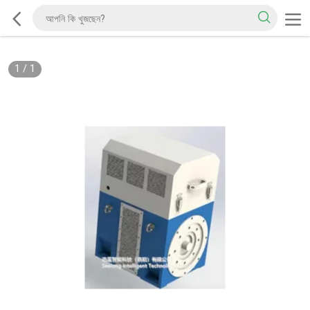
1
/
1