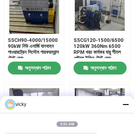
কারখানা ভ্রমণ
গুণগত মান নিয়ন্ত্রণ
SSCH90-4000/15000
SSCG120-1500/6500
90kW নিউ এনার্জি যানবাহন
120kW 360Nm 6500
পাওয়ারট্রেন সিস্টেম পারফরম্যান্স
RPM খরচ কার্যকর বায়ু শীতল
যোগাযোগ করুন
টেস্ট বেঞ্চ
পেট্রল ইঞ্জিন টেস্ট বেঞ্চ
অনুসন্ধান পাঠান
অনুসন্ধান পাঠান
খবর
মামলা
vicky
টর্ক ডায়নামিটার
3:51 AM
হাই স্পিড ডায়নামিটার