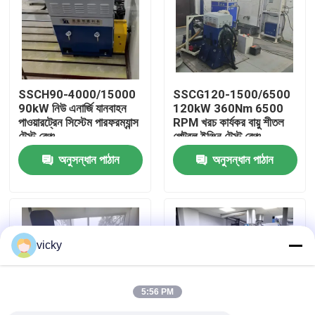
কারখানা ভ্রমণ
গুণগত মান নিয়ন্ত্রণ
SSCH90-4000/15000
SSCG120-1500/6500
90kW নিউ এনার্জি যানবাহন
120kW 360Nm 6500
পাওয়ারট্রেন সিস্টেম পারফরম্যান্স
RPM খরচ কার্যকর বায়ু শীতল
যোগাযোগ করুন
টেস্ট বেঞ্চ
পেট্রল ইঞ্জিন টেস্ট বেঞ্চ
অনুসন্ধান পাঠান
অনুসন্ধান পাঠান
খবর
মামলা
vicky
টর্ক ডায়নামিটার
5:56 PM
হাই স্পিড ডায়নামিটার