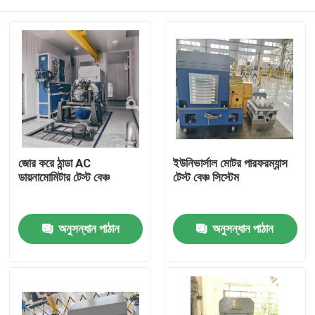
জোর করে ঠান্ডা AC
ইউনিভার্সাল মোটর পারফরম্যান্স
ডায়নামোমিটার টেস্ট বেঞ্চ
টেস্ট বেঞ্চ সিস্টেম
বাড়ি
অনুসন্ধান পাঠান
অনুসন্ধান পাঠান
পণ্য
আমাদের সম্বন্ধে