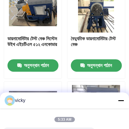
কারখানা ভ্রমণ
গুণগত মান নিয়ন্ত্রণ
ডায়নামোমিটার টেস্ট বেঞ্চ সিস্টেম
বৈদ্যুতিক ডায়নামোমিটার টেস্ট
উইথ এইচটিএল ৫১২ এনকোডার
বেঞ্চ
যোগাযোগ করুন
অনুসন্ধান পাঠান
অনুসন্ধান পাঠান
খবর
মামলা
vicky
টর্ক ডায়নামিটার
5:33 AM
হাই স্পিড ডায়নামিটার