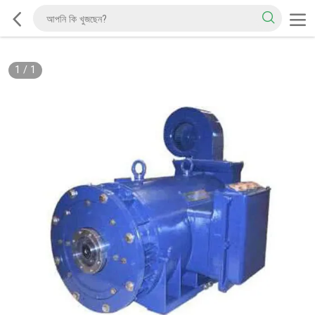
1
/
1