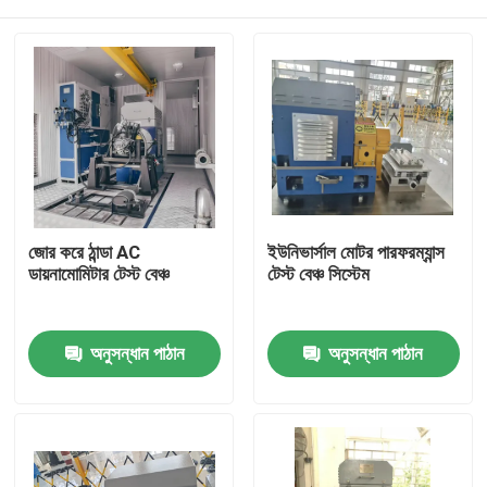
জোর করে ঠান্ডা AC
ইউনিভার্সাল মোটর পারফরম্যান্স
ডায়নামোমিটার টেস্ট বেঞ্চ
টেস্ট বেঞ্চ সিস্টেম
বাড়ি
অনুসন্ধান পাঠান
অনুসন্ধান পাঠান
পণ্য
আমাদের সম্বন্ধে