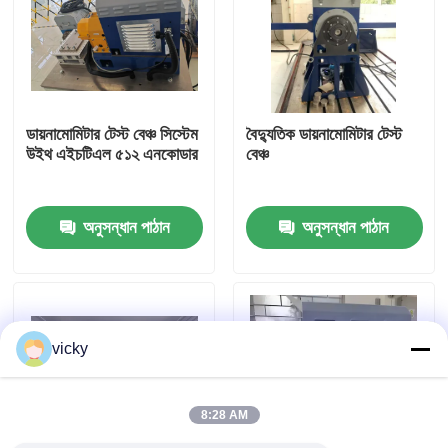
কারখানা ভ্রমণ
গুণগত মান নিয়ন্ত্রণ
ডায়নামোমিটার টেস্ট বেঞ্চ সিস্টেম
বৈদ্যুতিক ডায়নামোমিটার টেস্ট
উইথ এইচটিএল ৫১২ এনকোডার
বেঞ্চ
যোগাযোগ করুন
অনুসন্ধান পাঠান
অনুসন্ধান পাঠান
খবর
মামলা
vicky
টর্ক ডায়নামিটার
8:28 AM
হাই স্পিড ডায়নামিটার