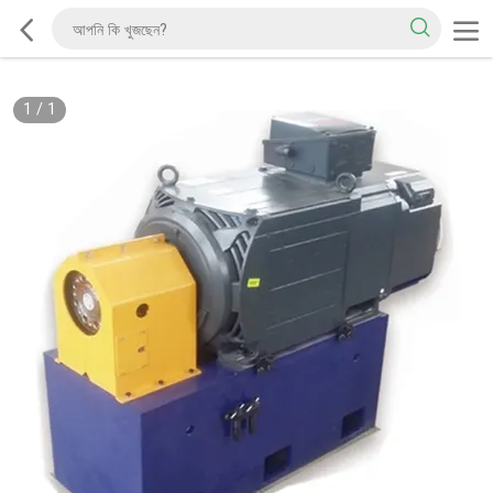
1
/
1