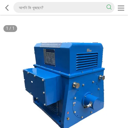
1
/
1