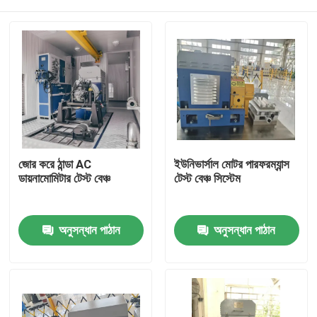
জোর করে ঠান্ডা AC
ইউনিভার্সাল মোটর পারফরম্যান্স
ডায়নামোমিটার টেস্ট বেঞ্চ
টেস্ট বেঞ্চ সিস্টেম
বাড়ি
অনুসন্ধান পাঠান
অনুসন্ধান পাঠান
পণ্য
আমাদের সম্বন্ধে