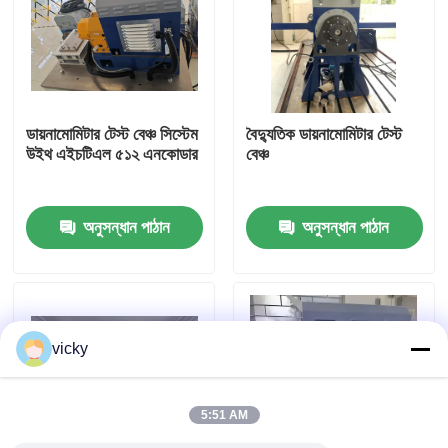
কারখানা ভ্রমণ
গুণগত মান নিয়ন্ত্রণ
ডায়নামোমিটার টেস্ট বেঞ্চ সিস্টেম
বৈদ্যুতিক ডায়নামোমিটার টেস্ট
উইথ এইচটিএল ৫১২ এনকোডার
বেঞ্চ
যোগাযোগ করুন
অনুসন্ধান পাঠান
অনুসন্ধান পাঠান
খবর
মামলা
vicky
টর্ক ডায়নামিটার
5:51 AM
হাই স্পিড ডায়নামিটার