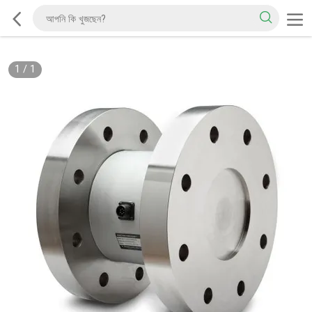
1
/
1