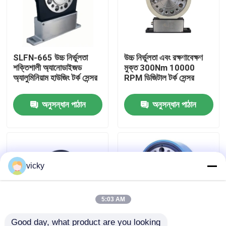
কারখানা ভ্রমণ
SLFN-665 উচ্চ নির্ভুলতা
উচ্চ নির্ভুলতা এবং রক্ষণাবেক্ষণ
গুণগত মান নিয়ন্ত্রণ
শক্তিশালী অ্যানোডাইজড
মুক্ত 300Nm 10000
অ্যালুমিনিয়াম হাউজিং টর্ক সেন্সর
RPM ডিজিটাল টর্ক সেন্সর
যোগাযোগ করুন
অনুসন্ধান পাঠান
অনুসন্ধান পাঠান
খবর
মামলা
vicky
টর্ক ডায়নামিটার
5:03 AM
হাই স্পিড ডায়নামিটার
Good day, what product are you looking 